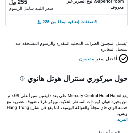
255 ﷼
Superior room، نوع السرير غير
معروف
سعر الليلة شامل الرسوم
5 صفقات إضافية ابتداءً من 225 ﷼
*
يشمل المجموع الضرائب المحلية المقدرة والرسوم المستحقة عند
تسجيل المغادرة.
أفضل سعر
مضمون
حول ميركوري سنترال هوتل هانوي
يقع Mercury Central Hotel Hanoi على بعد دقيقتين سيراً على الأقدام
من بحيرة هوان كيم ذات المناظر الخلابة، ويوفر غرف ضيوف عصرية مع
خدمة الواي فاي مجاناً والفواكه اليومية، كما يقع في شارع Hang Trong،
ويش...
المزيد
من الجيد أن تعلم