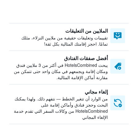
الملايين من التعليقات
تقييمات وتعليقات حقيقية من ملايين النزلاء، مثلك
تمامًا. احجز إقامتك المثالية بكل ثقة!
أفضل صفقات الفنادق
يبحث HotelsCombined في أكثر من 3 ملايين فندق
ومكان إقامة ويجمعهم في مكان واحد حتى تتمكن من
مقارنة أماكن الإقامة المثالية.
إلغاء مجاني
من الوارد أن تتغير الخطط — نتفهم ذلك. ولهذا يمكنك
البحث وحجز فنادق وأماكن إقامة على
HotelsCombined من وكالات السفر التي تقدم خدمة
الإلغاء المجاني