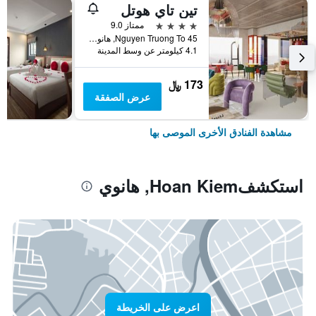
تين تاي هوتل
4 نجوم
ممتاز 9.0
45 Nguyen Truong To, هانوي, فيتنام
4.1 كيلومتر عن وسط المدينة
173 ﷼
عرض الصفقة
مشاهدة الفنادق الأخرى الموصى بها
استكشفHoan Kiem, هانوي
اعرض على الخريطة