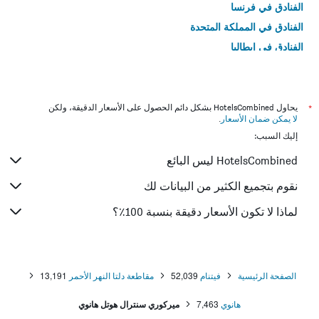
الفنادق في فرنسا
الفنادق في المملكة المتحدة
الفنادق في إيطاليا
الفنادق في تايلاند
*
يحاول HotelsCombined بشكل دائم الحصول على الأسعار الدقيقة، ولكن
لا يمكن ضمان الأسعار
.
إليك السبب:
HotelsCombined ليس البائع
نقوم بتجميع الكثير من البيانات لك
لماذا لا تكون الأسعار دقيقة بنسبة 100٪؟
الصفحة الرئيسية
فيتنام
52,039
مقاطعة دلتا النهر الأحمر
13,191
هانوي
7,463
ميركوري سنترال هوتل هانوي