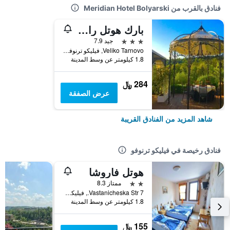
فنادق بالقرب من Meridian Hotel Bolyarski
بارك هوتل رايا جاردن
3 نجوم
جيد 7.9
Veliko Tarnovo, فيليكو ترنوفو, بلغاريا
1.8 كيلومتر عن وسط المدينة
284 ﷼
عرض الصفقة
شاهد المزيد من الفنادق القريبة
فنادق رخيصة في فيليكو ترنوفو
هوتل فاروشا
2 نجمتين
ممتاز 8.3
7 Vastanicheska Str., فيليكو ترنوفو, بلغاريا
1.8 كيلومتر عن وسط المدينة
155 ﷼