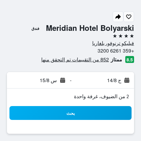
Meridian Hotel Bolyarski
فندق
4 نجوم
فيليكو ترنوفو، بلغاريا
+359 6261 3200
ممتاز
852 من التقييمات تم التحقق منها
8.5
ج 14/8
-
س 15/8
2 من الضيوف، غرفة واحدة
بحث