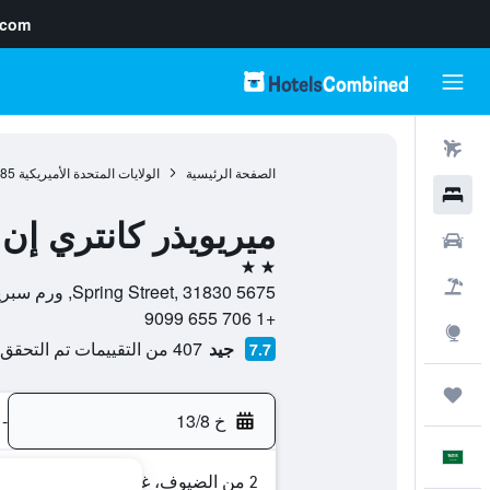
.com
رحلات طيران
الصفحة الرئيسية
الولايات المتحدة الأميريكية
985
فنادق
ميريويذر كانتري إن
سيارات
2 نجمتين
حزم العروض
5675 Spring Street, 31830, ورم سبرينغس, جورجيا, الولايات المتحدة الأميريكية
+1 706 655 9099
استكشاف
جيد
407 من التقييمات تم التحقق منها
7.7
رحلات
خ 13/8
-
العَرَبِيَّة
2 من الضيوف، غرفة واحدة