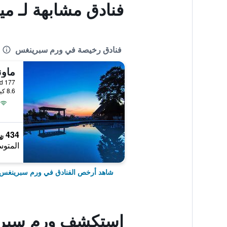
فنادق مشابهة لـ مي
فنادق رخيصة في ورم سبرينغس
ماون
8.6 كيلومتر عن وسط المدينة
434 ﷼
المتوس
شاهد أرخص الفنادق في ورم سبرينغس
استكشف ورم سبر