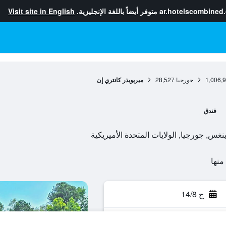
ar.hotelscombined
متوفر أيضاً باللغة الإنجليزية.
Visit site in English
1,006,
جورجيا
28,527
ميريويذر كانتري إن
فندق
ج 14/8