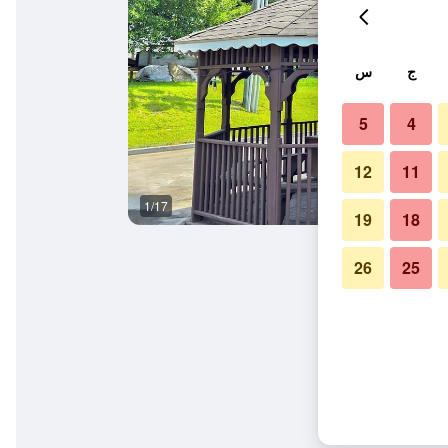
ج
س
5
4
12
11
1/17
غرفة معيشة
19
18
26
25