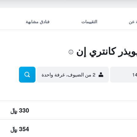
 عن
التقييمات
فنادق مشابهة
يذر كانتري إن
2 من الضيوف، غرفة واحدة
330 ﷼
354 ﷼