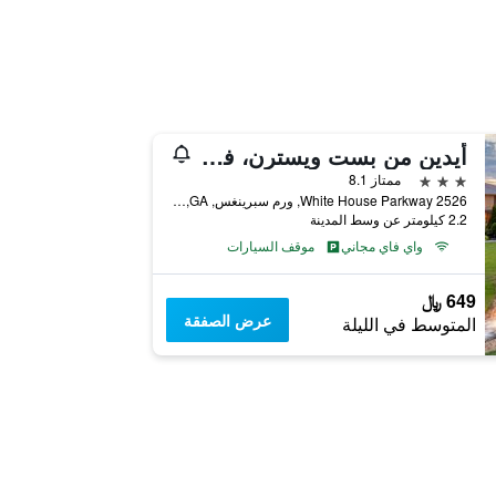
أيدين من بست ويسترن، في فندق ومركز فعاليات وارم سبرينجس
3 نجوم
ممتاز 8.1
2526 White House Parkway, ورم سبرينغس, GA, الولايات المتحدة الأميريكية
2.2 كيلومتر عن وسط المدينة
واي فاي مجاني
موقف السيارات
649 ﷼
عرض الصفقة
المتوسط في الليلة