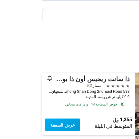
ذا سانت ريجيس أون ذا بوند، شانغهاي
5 نجوم
ممتاز 9.2
538 Zhong Shan Dong 2nd East Road, شنغهاي, الصين
0.0 كيلومتر عن وسط المدينة
حوض السباحة
واي فاي مجاني
1,355 ﷼
عرض الصفقة
المتوسط في الليلة