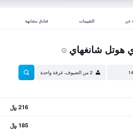
 عن
التقييمات
فنادق مشابهة
 هوتل شانغهاي
2 من الضيوف، غرفة واحدة
216 ﷼
185 ﷼