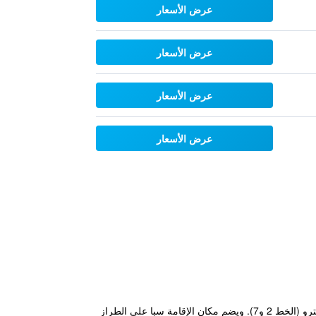
عرض الأسعار
عرض الأسعار
عرض الأسعار
عرض الأسعار
يقع Merry Hotel Shanghai في قلب منطقة Jing’an على بعد 5 دقائق سيراً على الأقدام من محطة Jing’an Temple للمترو (الخط 2 و7). ويضم مكان الإقامة سبا على الطراز