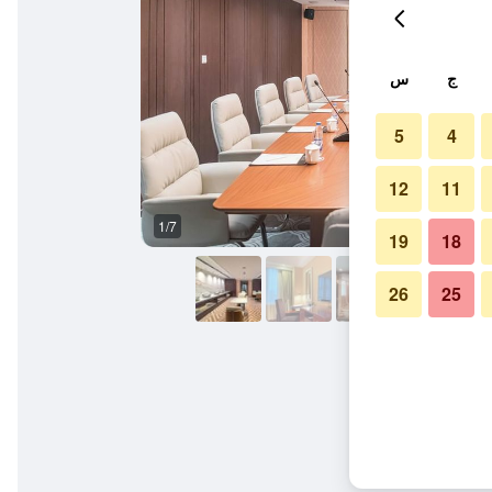
ج
س
5
4
12
11
1/7
قاعة الولائم
19
18
26
25