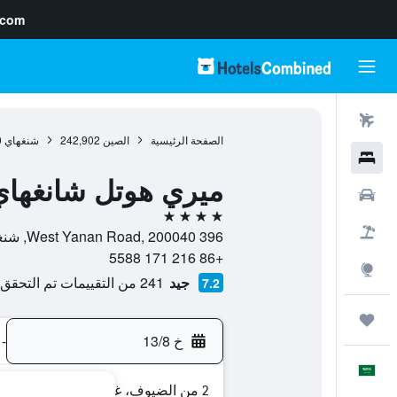
.com
رحلات طيران
الصفحة الرئيسية
الصين
242,902
شنغهاي
0
فنادق
ميري هوتل شانغهاي
سيارات
4 نجوم
حزم العروض
396 West Yanan Road, 200040, شنغهاي, مقاطعة شانغهاي, الصين
+86 216 171 5588
استكشاف
جيد
241 من التقييمات تم التحقق منها
7.2
رحلات
خ 13/8
-
العَرَبِيَّة
2 من الضيوف، غرفة واحدة