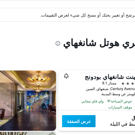
ة مرشح أو تغيير بحثك أو مسح كل شيء لعرض التقييمات.
يري هوتل شانغهاي
نت شانغهاي بودونج
ممتاز 9.1
حوض السباحة
واي فاي مجاني
موقف السيارات
عرض الصفقة
ط في الليلة