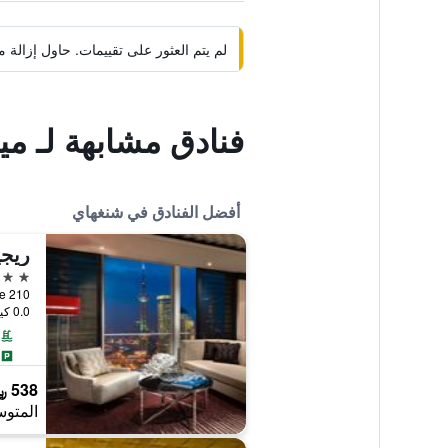
لم يتم العثور على تقييمات. حاول إزال
فنادق مشابهة لـ م
أفضل الفنادق في شنغهاي
ريجي
5 نجوم
210 Century Avenue, شنغهاي, الصين
0.0 كيلومتر عن وسط المدينة
538 ﷼
المتوس