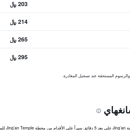
203 ﷼
214 ﷼
265 ﷼
295 ﷼
والرسوم المستحقة عند تسجيل المغادرة.
نغهاي