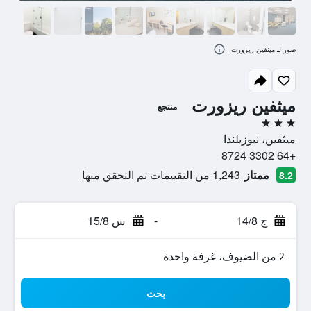
صور لـ ميثفين ريزورت
ميثفين ريزورت
منتجع
3 نجوم
ميثفين، نيوزيلندا
+64 3302 8724
ممتاز
1,243 من التقييمات تم التحقق منها
8.2
ج 14/8
-
س 15/8
2 من الضيوف، غرفة واحدة
بحث