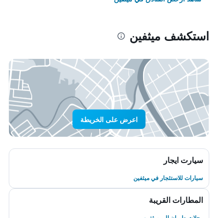
استكشف ميثفين
اعرض على الخريطة
سيارت ايجار
سيارات للاستئجار في ميثفين
المطارات القريبة
رحلات طيران إلى ميثفين