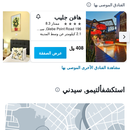
الفنادق الموصى بها
هافن جليب
4 نجوم
ممتاز 8.3
196 Glebe Point Road, سيدني, NSW, أستراليا
2.1 كيلومتر عن وسط المدينة
408 ﷼
عرض الصفقة
مشاهدة الفنادق الأخرى الموصى بها
استكشفألتيمو, سيدني