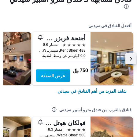
أفضل الفنادق في سيدني
أجنحة فريزر سيدني
5 نجوم
ممتاز 8.6
488 Kent Street, سيدني, NSW, أستراليا
0.0 كيلومتر عن وسط المدينة
750 ﷼
عرض الصفقة
شاهد المزيد من أهم الفنادق في سيدني
فنادق بالقرب من فندق مترو أسبير سيدني
فولكان هوتل سيدني
4 نجوم
ممتاز 8.3
500 Wattle Street, سيدني, NSW, أستراليا