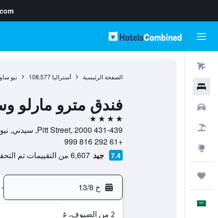
.com
رحلات طيران
الصفحة الرئيسية
أستراليا
108,577
نيو ساو
فنادق
فندق مترو مارلو و
سيارات
4 نجوم
حزم العروض
431-439 Pitt Street, 2000, سيدني, نيو ساوث ويلز, أستراليا
+61 292 816 999
استكشاف
جيد
6,607 من التقييمات تم التحقق منها
7.4
رحلات
خ 13/8
-
العَرَبِيَّة
2 من الضيوف، غرفة واحدة