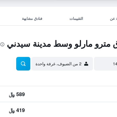
 عن
التقييمات
فنادق مشابهة
مترو مارلو وسط مدينة سيدني
2 من الضيوف، غرفة واحدة
589 ﷼
419 ﷼