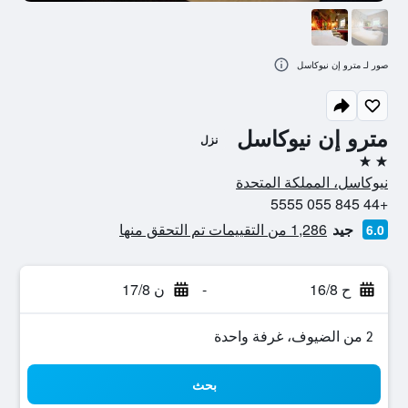
صور لـ مترو إن نيوكاسل
مترو إن نيوكاسل
نزل
2 نجمتين
نيوكاسل، المملكة المتحدة
+44 845 055 5555
جيد
1,286 من التقييمات تم التحقق منها
6.0
ح 16/8
-
ن 17/8
2 من الضيوف، غرفة واحدة
بحث