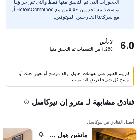
الحجوزات التي تم التحقق منها فقط والتي تم إجراؤها
بواسطة مستخدمين حقيقيين مع HotelsCombined أو
مع شركائنا الخارجيين الموثوقين.
6.0
لا بأس
1,286 من التقييمات تم التحقق منها
لم يتم العثور على تقييمات. حاول إزالة مرشح أو تغيير بحثك أو
مسح كل شيء لعرض التقييمات.
فنادق مشابهة لـ مترو إن نيوكاسل
أفضل الفنادق في نيوكاسل
ماتفين هول هوتل، غولف آند سبا