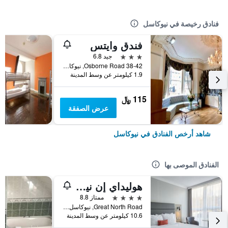
فنادق رخيصة في نيوكاسل
فندق وايتس
3 نجوم
جيد 6.8
38-42 Osborne Road, نيوكاسل, المملكة المتحدة
1.9 كيلومتر عن وسط المدينة
115 ﷼
عرض الصفقة
شاهد أرخص الفنادق في نيوكاسل
الفنادق الموصى بها
هوليداي إن نيو ك س ر ان ا-ن بير ك آا ارتٔيت ٕ ركي بٓي آيتش جي
4 نجوم
ممتاز 8.8
Great North Road, نيوكاسل, المملكة المتحدة
10.6 كيلومتر عن وسط المدينة