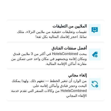
الملايين من التعليقات
تقييمات وتعليقات حقيقية من ملايين النزلاء، مثلك
تمامًا. احجز إقامتك المثالية بكل ثقة!
أفضل صفقات الفنادق
يبحث HotelsCombined في أكثر من 3 ملايين فندق
ومكان إقامة ويجمعهم في مكان واحد حتى تتمكن من
مقارنة أماكن الإقامة المثالية.
إلغاء مجاني
من الوارد أن تتغير الخطط — نتفهم ذلك. ولهذا يمكنك
البحث وحجز فنادق وأماكن إقامة على
HotelsCombined من وكالات السفر التي تقدم خدمة
الإلغاء المجاني