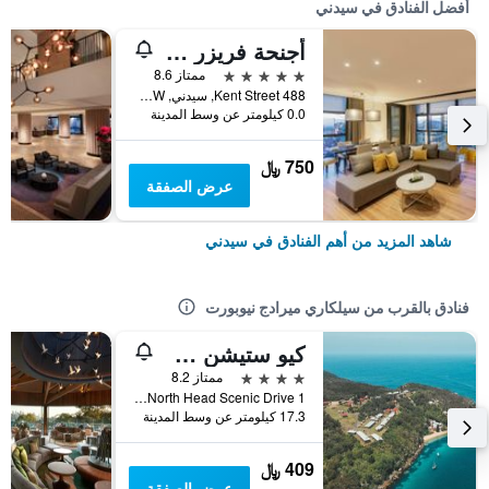
أفضل الفنادق في سيدني
أجنحة فريزر سيدني
5 نجوم
ممتاز 8.6
488 Kent Street, سيدني, NSW, أستراليا
0.0 كيلومتر عن وسط المدينة
750 ﷼
عرض الصفقة
شاهد المزيد من أهم الفنادق في سيدني
فنادق بالقرب من سيلكاري ميرادج نيوبورت
كيو ستيشن سيدني هاربور ناشونال بارك باي أكور
4 نجوم
ممتاز 8.2
1 North Head Scenic Drive, سيدني, NSW, أستراليا
17.3 كيلومتر عن وسط المدينة
409 ﷼
عرض الصفقة