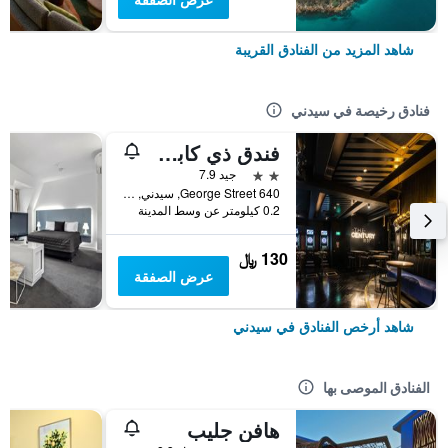
شاهد المزيد من الفنادق القريبة
فنادق رخيصة في سيدني
فندق ذي كابسول
2 نجمتين
جيد 7.9
640 George Street, سيدني, NSW, أستراليا
0.2 كيلومتر عن وسط المدينة
130 ﷼
عرض الصفقة
شاهد أرخص الفنادق في سيدني
الفنادق الموصى بها
هافن جليب