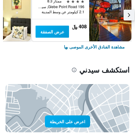
4 نجوم
ممتاز 8.3
196 Glebe Point Road, سيدني, NSW, أستراليا
2.1 كيلومتر عن وسط المدينة
408 ﷼
عرض الصفقة
مشاهدة الفنادق الأخرى الموصى بها
استكشف سيدني
اعرض على الخريطة