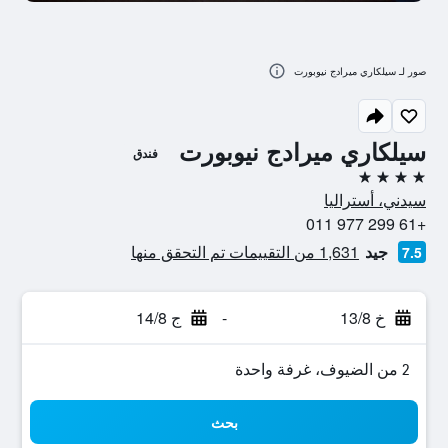
صور لـ سيلكاري ميرادج نيوبورت
سيلكاري ميرادج نيوبورت
فندق
4 نجوم
سيدني، أستراليا
+61 299 977 011
جيد
1,631 من التقييمات تم التحقق منها
7.5
خ 13/8
-
ج 14/8
2 من الضيوف، غرفة واحدة
بحث