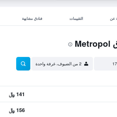
 عن
التقييمات
فنادق مشابهة
Me
2 من الضيوف، غرفة واحدة
141 ﷼
156 ﷼