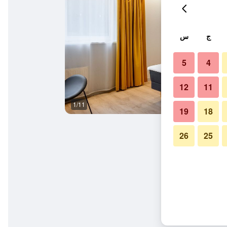
ج
س
5
4
12
11
1/11
بار
19
18
26
25