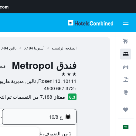
.com
رحلات طيران
الصفحة الرئيسية
أستونيا
6,184
تالين
1,494
فنادق
فندق Metropol
سيارات
فند
3 نجوم
حزم العروض
Roseni 13, 10111, تالين, مديرية هاريو, أستونيا
+372 667 4500
استكشاف
ممتاز
7,188 من التقييمات تم التحقق منها
8.3
رحلات
ح 16/8
-
العَرَبِيَّة
2 من الضيوف، غرفة واحدة