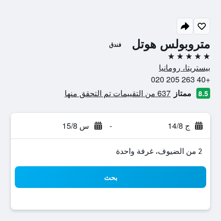
متروبولس هوتل
فندق
5 نجوم
بيستريتا، رومانيا
+40 263 205 020
ممتاز
637 من التقييمات تم التحقق منها
8.5
ج 14/8
-
س 15/8
2 من الضيوف، غرفة واحدة
بحث