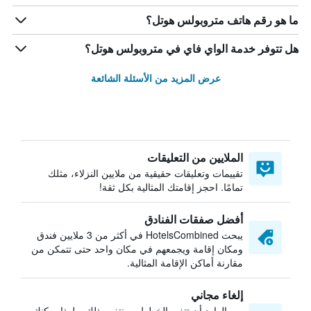
ما هو رقم هاتف متروبولس هوتل؟
هل تتوفر خدمة الواي فاي في متروبولس هوتل؟
عرض المزيد من الأسئلة الشائعة
الملايين من التعليقات
تقييمات وتعليقات حقيقية من ملايين النزلاء، مثلك
تمامًا. احجز إقامتك المثالية بكل ثقة!
أفضل صفقات الفنادق
يبحث HotelsCombined في أكثر من 3 ملايين فندق
ومكان إقامة ويجمعهم في مكان واحد حتى تتمكن من
مقارنة أماكن الإقامة المثالية.
إلغاء مجاني
من الوارد أن تتغير الخطط — نتفهم ذلك. ولهذا يمكنك