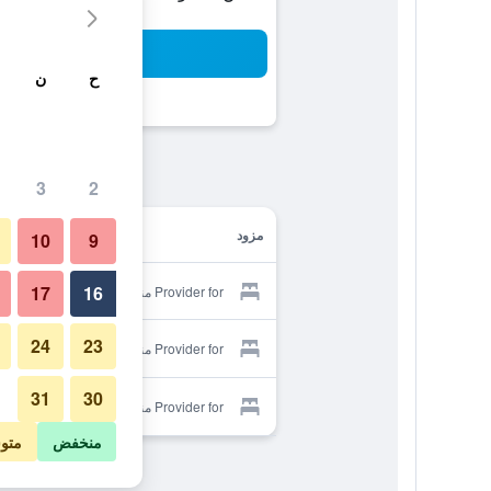
بح
ح
ن
3
2
مزود
10
9
17
16
Provider for منتجع ميكسيكانا شرم
24
23
Provider for منتجع ميكسيكانا شرم
31
30
Provider for منتجع ميكسيكانا شرم
منخفض
متو