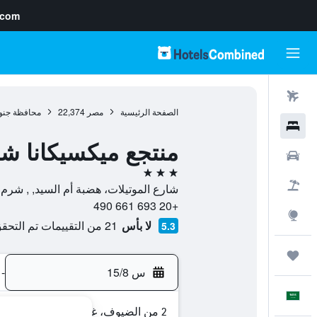
.com
رحلات طيران
الصفحة الرئيسية
مصر
22,374
محافظة جنو
فنادق
منتجع ميكسيكانا ش
سيارات
3 نجوم
حزم العروض
شارع الموتيلات، هضبة أم السيد, , شر
+20 693 661 490
استكشاف
لا بأس
21 من التقييمات تم التحقق منها
5.3
رحلات
س 15/8
-
العَرَبِيَّة
2 من الضيوف، غرفة واحدة