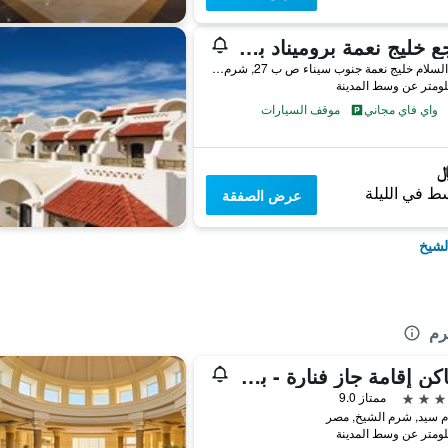
منتجع خليج نعمة بروميناد بيتش بإدارة أكور
شارع السلام خليج نعمة جنوب سيناء ص ب 27, شرم الشيخ, مصر
واي فاي مجاني
موقف السيارات
ط في الليلة
عرض الصفقة
لشيخ
رم
مساكن إقامة جاز فنارة - بسعر شامل جميع الخدمات
ممتاز 9.0
 سيد, شرم الشيخ, مصر