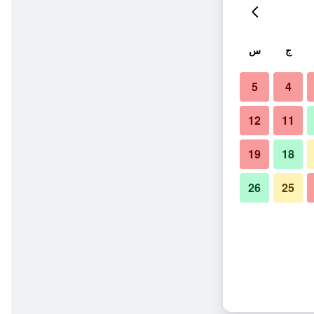
ج
س
5
4
12
11
19
18
26
25