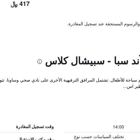
417 ﷼
والرسوم المستحقة عند تسجيل المغادرة.
آند سبا - سبيشال كلاس
احة للأطفال. تشتمل المرافق الترفيهية الأخرى على نادي صحي وساونا. تتوفر ا
ير اس...
14:00
وقت تسجيل المغادرة
تختلف السياسات حسب نوع
رقم مكتب الاستقبال