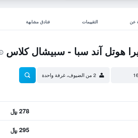
 عن
التقييمات
فنادق مشابهة
ا هوتل آند سبا - سبيشال كلاس
2 من الضيوف، غرفة واحدة
278 ﷼
295 ﷼