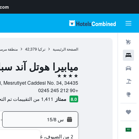
.com
رحلات طيران
الصفحة الرئيسية
تركيا
42,379
منطقة مرمر
فنادق
ميابيرا هوتل آند س
سيارات
4 نجوم
حزم العروض
mer Hatun Mahallesi, Mesrutiyet Caddesi No. 34, 34435
+90 212 245 0245
استكشاف
ممتاز
1,411 من التقييمات تم التحقق منها
8.0
رحلات
س 15/8
-
العَرَبِيَّة
2 من الضيوف، غرفة واحدة