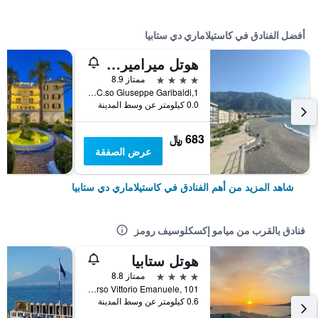
أفضل الفنادق في كاستيلاماري دي ستابيا
هوتل ميرامير ستابيا
4 نجوم
ممتاز 8.9
C.so Giuseppe Garibaldi,1, كاستيلاماري دي ستابيا, مقاطعة نابولي, إيطاليا
0.0 كيلومتر عن وسط المدينة
683 ﷼
عرض الصفقة
شاهد المزيد من أهم الفنادق في كاستيلاماري دي ستابيا
فنادق بالقرب من ميامو إكسكلوسيف رومز
هوتل ستابيا
4 نجوم
ممتاز 8.8
Corso Vittorio Emanuele, 101, كاستيلاماري دي ستابيا, مقاطعة نابولي, إيطاليا
0.6 كيلومتر عن وسط المدينة