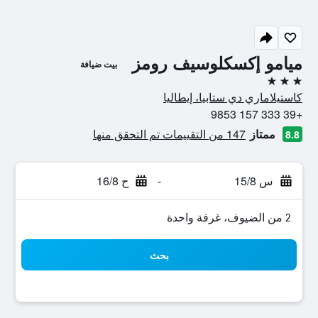
ميامو إكسكلوسيف رومز
بيت ضيافة
3 نجوم
كاستيلاماري دي ستابيا، إيطاليا
+39 333 157 9853
ممتاز
147 من التقييمات تم التحقق منها
8.8
س 15/8
-
ح 16/8
2 من الضيوف، غرفة واحدة
بحث