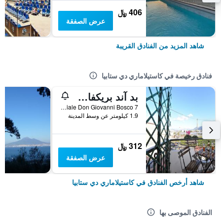
406 ﷼
عرض الصفقة
شاهد المزيد من الفنادق القريبة
فنادق رخيصة في كاستيلاماري دي ستابيا
بد آند بريكفاست لو سايكاس
7 Viale Don Giovanni Bosco, كاستيلاماري دي ستابيا, مقاطعة نابولي, إيطاليا
1.9 كيلومتر عن وسط المدينة
312 ﷼
عرض الصفقة
شاهد أرخص الفنادق في كاستيلاماري دي ستابيا
الفنادق الموصى بها