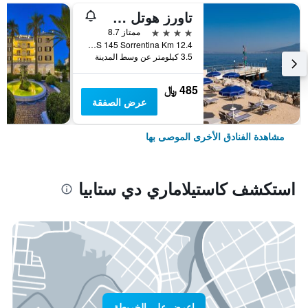
تاورز هوتل ستابيا سورينتو كوست
4 نجوم
ممتاز 8.7
SS 145 Sorrentina Km 12.4, كاستيلاماري دي ستابيا, مقاطعة نابولي, إيطاليا
3.5 كيلومتر عن وسط المدينة
485 ﷼
عرض الصفقة
مشاهدة الفنادق الأخرى الموصى بها
استكشف كاستيلاماري دي ستابيا
اعرض على الخريطة