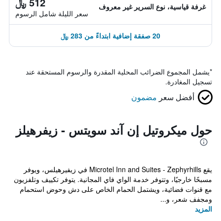
512 ﷼
غرفة قياسية، نوع السرير غير معروف
سعر الليلة شامل الرسوم
20 صفقة إضافية ابتداءً من 283 ﷼
*
يشمل المجموع الضرائب المحلية المقدرة والرسوم المستحقة عند
تسجيل المغادرة.
أفضل سعر
مضمون
حول ميكروتيل إن آند سويتس - زيفرهيلز
يقع Microtel Inn and Suites - Zephyrhills في زيفيرهيلس، ويوفر
مسبحًا خارجيًا، وتتوفر خدمة الواي فاي المجانية. يتوفر تكييف وتلفزيون
مع قنوات فضائية، ويشتمل الحمام الخاص على دش وحوض استحمام
ومجفف شعر، و...
المزيد