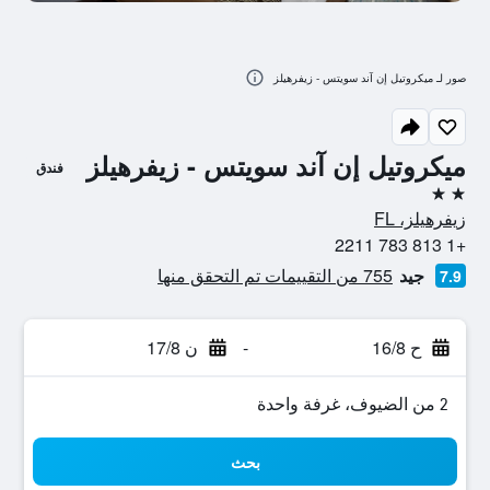
صور لـ ميكروتيل إن آند سويتس - زيفرهيلز
ميكروتيل إن آند سويتس - زيفرهيلز
فندق
2 نجمتين
زيفرهيلز، FL
+1 813 783 2211
جيد
755 من التقييمات تم التحقق منها
7.9
ح 16/8
-
ن 17/8
2 من الضيوف، غرفة واحدة
بحث