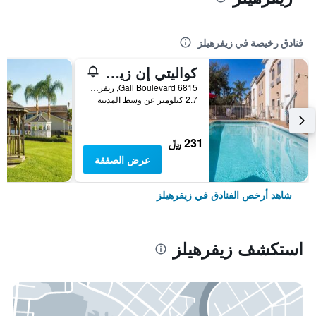
فنادق رخيصة في زيفرهيلز
كواليتي إن زيفرهيلز - دايد سيتي
6815 Gall Boulevard, زيفرهيلز, FL, الولايات المتحدة الأميريكية
2.7 كيلومتر عن وسط المدينة
231 ﷼
عرض الصفقة
شاهد أرخص الفنادق في زيفرهيلز
استكشف زيفرهيلز