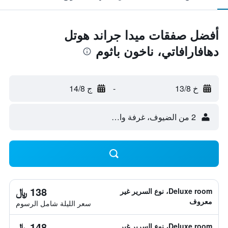
أفضل صفقات ميدا جراند هوتل
دهافارافاتي، ناخون باثوم
خ 13/8
-
ج 14/8
2 من الضيوف، غرفة واحدة
138 ﷼
Deluxe room، نوع السرير غير
معروف
سعر الليلة شامل الرسوم
148 ﷼
Deluxe room، نوع السرير غير