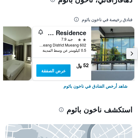
فنادق رخيصة في ناخون باثوم
Baan Jumpa Residence
2 نجمتين
جيد 7.9
602 Rodfaitawantok 14 Road Mueang District Mueang, ناخون باثوم, تايلاند
0.5 كيلومتر عن وسط المدينة
52 ﷼
عرض الصفقة
شاهد أرخص الفنادق في ناخون باثوم
استكشف ناخون باثوم