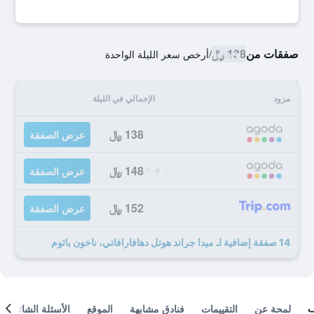
صفقات من
138 ﷼
/
أرخص سعر الليلة الواحدة
مزود
الإجمالي في الليلة
138 ﷼
عرض الصفقة
148 ﷼
عرض الصفقة
152 ﷼
عرض الصفقة
14 صفقة إضافية لـ ميدا جراند هوتل دهافارافاتي، ناخون باثوم
لمحة عن
التقييمات
فنادق مشابهة
الموقع
الأسئلة الشائعة