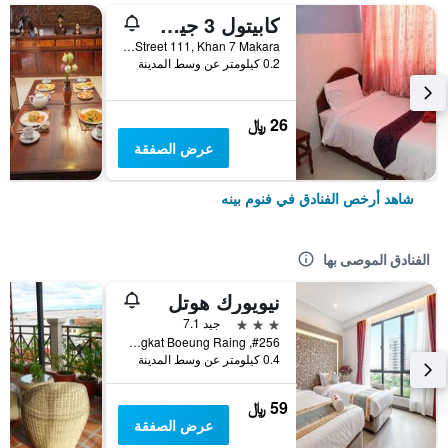
كابيتول 3 جيست هاوس
6CE0, Street 111, Khan 7 Makara, فنوم بينه, كمبوديا
0.2 كيلومتر عن وسط المدينة
26 ﷼
عرض الصفقة
شاهد أرخص الفنادق في فنوم بينه
الفنادق الموصى بها
نيويورك هوتل
3 نجوم
جيد 7.1
#256, Street Monivong Blvd, Sangkat Boeung Raing, فنوم بينه, كمبوديا
0.4 كيلومتر عن وسط المدينة
59 ﷼
عرض الصفقة