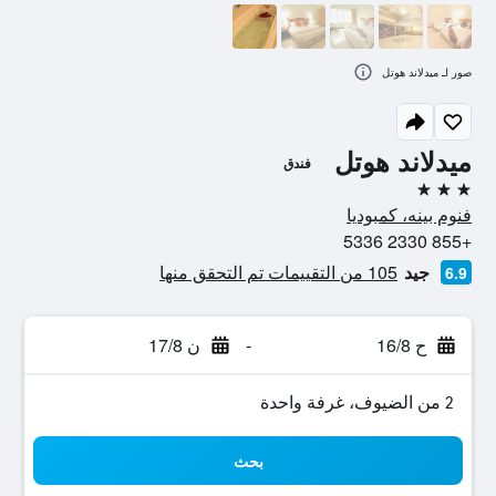
صور لـ ميدلاند هوتل
ميدلاند هوتل
فندق
3 نجوم
فنوم بينه، كمبوديا
+855 2330 5336
جيد
105 من التقييمات تم التحقق منها
6.9
ح 16/8
-
ن 17/8
2 من الضيوف، غرفة واحدة
بحث