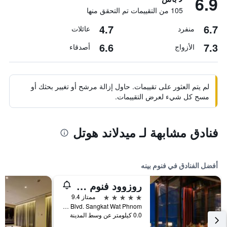
6.9
105 من التقييمات تم التحقق منها
4.7
6.7
منفرد
عائلات
6.6
7.3
الأزواج
أصدقاء
لم يتم العثور على تقييمات. حاول إزالة مرشح أو تغيير بحثك أو
مسح كل شيء لعرض التقييمات.
فنادق مشابهة لـ ميدلاند هوتل
أفضل الفنادق في فنوم بينه
روزوود فنوم بين
5 نجوم
ممتاز 9.4
No. 66 Monivong Blvd. Sangkat Wat Phnom, فنوم بينه, كمبوديا
0.0 كيلومتر عن وسط المدينة