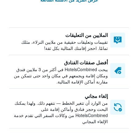
الملايين من التعليقات
تقييمات وتعليقات حقيقية من ملايين النزلاء، مثلك
تمامًا. احجز إقامتك المثالية بكل ثقة!
أفضل صفقات الفنادق
يبحث HotelsCombined في أكثر من 3 ملايين فندق
ومكان إقامة ويجمعهم في مكان واحد حتى تتمكن من
مقارنة أماكن الإقامة المثالية.
إلغاء مجاني
من الوارد أن تتغير الخطط — نتفهم ذلك. ولهذا يمكنك
البحث وحجز فنادق وأماكن إقامة على
HotelsCombined من وكالات السفر التي تقدم خدمة
الإلغاء المجاني