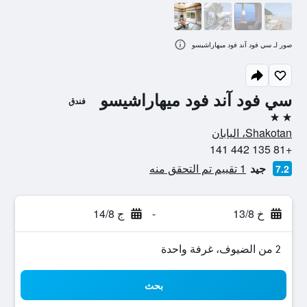
صور لـ سي فود آند فود ميهاراشيسو
سي فود آند فود ميهاراشيسو
فندق
2 نجمتين
Shakotan، اليابان
+81 135 442 141
جيد
1 تقييم تم التحقق منه
7.2
خ 13/8
-
ج 14/8
2 من الضيوف، غرفة واحدة
بحث