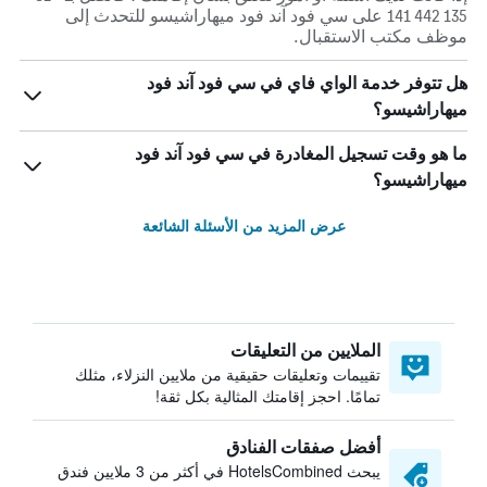
135 442 141 على سي فود آند فود ميهاراشيسو للتحدث إلى
موظف مكتب الاستقبال.
هل تتوفر خدمة الواي فاي في سي فود آند فود
ميهاراشيسو؟
ما هو وقت تسجيل المغادرة في سي فود آند فود
ميهاراشيسو؟
عرض المزيد من الأسئلة الشائعة
الملايين من التعليقات
تقييمات وتعليقات حقيقية من ملايين النزلاء، مثلك
تمامًا. احجز إقامتك المثالية بكل ثقة!
أفضل صفقات الفنادق
يبحث HotelsCombined في أكثر من 3 ملايين فندق