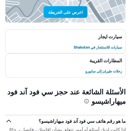
اعرض على الخريطة
سيارت ايجار
سيارات للاستئجار في Shakotan
المطارات القريبة
رحلات طيران إلى سابورو
الأسئلة الشائعة عند حجز سي فود آند فود
ميهاراشيسو
ما هو رقم هاتف سي فود آند فود ميهاراشيسو؟
إذا كانت لديك أسئلة أو أمور تتعلق بشأن إقامتك ، فاتصل بـ +81