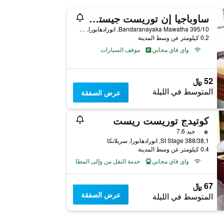
ساوباجيا إن توريست جيستهاوس
Bandaranayaka Mawatha 395/10, انورادهابورا, سريلانكا
0.2 كيلومتر عن وسط المدينة
واي فاي مجاني
موقف السيارات
52 ﷼
المتوسط في الليلة
عرض الصفقة
كوتيدج توريست ريست
نجمة واحدة
جيد 7.6
388/38,1 St Stage, انورادهابورا, سريلانكا
0.4 كيلومتر عن وسط المدينة
واي فاي مجاني
خدمة النقل من وإلى المطار
67 ﷼
عرض الصفقة
المتوسط في الليلة