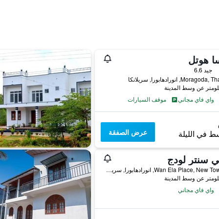
ا هوتل
جيد 6.6
Morag, انورادهابورا, سريلانكا
واي فاي مجاني
موقف السيارات
عرض الصفقة
ط في الليلة
 سنتر لودج
28, Wan Ela Place, New Town, انورادهابورا, سريلانكا
واي فاي مجاني