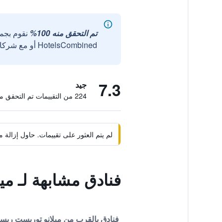
تم التحقق منه 100%
نقوم بجم
HotelsCombined أو مع شركائنا الخارجيين الموثوقين.
7.3
جيد
224 من التقييمات تم التحقق منها
لم يتم العثور على تقييمات. حاول إزال
فنادق مشابهة لـ م
فنادق بالقرب من ميلانو توريست ري