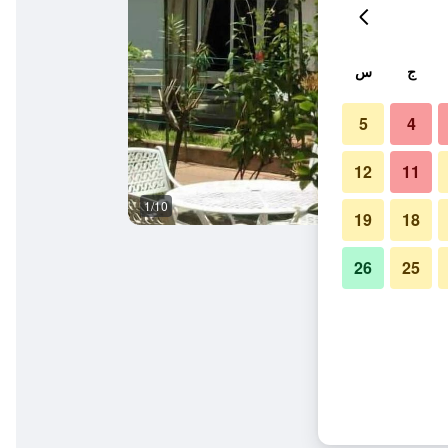
ج
س
5
4
12
11
1/10
شرفة مرصوفة
19
18
26
25