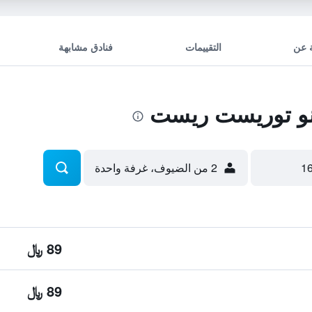
 عن
التقييمات
فنادق مشابهة
نو توريست ريست
2 من الضيوف، غرفة واحدة
89 ﷼
89 ﷼