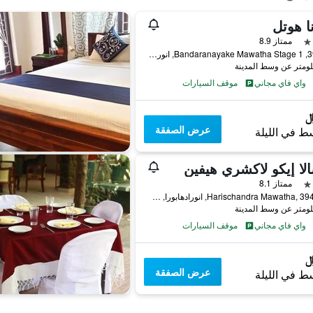
نا هوتل
ممتاز 8.9
395/14, Bandaranayake Mawatha Stage 1, انورادهابورا, سريلانكا
واي فاي مجاني
موقف السيارات
عرض الصفقة
ط في الليلة
لا إيكو لاكشري هيفين
ممتاز 8.1
Harischandra Mawatha, 394/2B/1, انورادهابورا, سريلانكا
واي فاي مجاني
موقف السيارات
عرض الصفقة
ط في الليلة