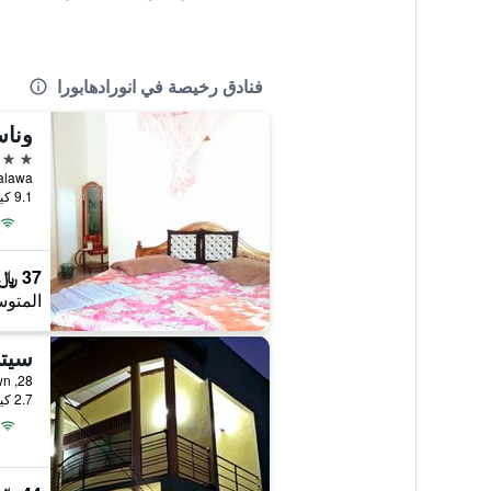
فنادق رخيصة في انورادهابورا
وناس
2 نجمتين
oda, Thalawa
9.1 كيلومتر عن وسط المدينة
37 ﷼
المتوس
سيتي
2.7 كيلومتر عن وسط المدينة