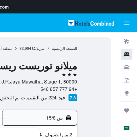
.com
رحلات طيران
الصفحة الرئيسية
سريلانكا
33,904
منطقة أنو
فنادق
ميلانو توريست ري
سيارات
3 نجوم
حزم العروض
J.R.Jaya Mawatha, Stage 1, 50000, انورادهابورا, North Central, سريلانكا
+94 777 857 546
استكشاف
جيد
224 من التقييمات تم التحقق منها
7.3
رحلات
س 15/8
-
العَرَبِيَّة
2 من الضيوف، غرفة واحدة