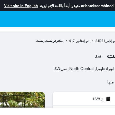
ar.hotelscombined
متوفر أيضاً باللغة الإنجليزية.
Visit site in English
راذابورا
2,593
انورادهابورا
917
ميلانو توريست ريست
ست
فندق
ح 16/8