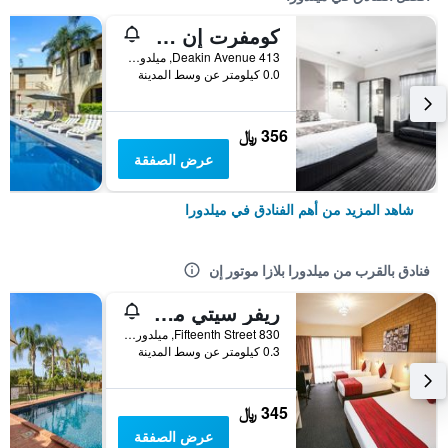
كومفرت إن ديكين بالمز
413 Deakin Avenue, ميلدورا, VIC, أستراليا
0.0 كيلومتر عن وسط المدينة
356 ﷼
عرض الصفقة
شاهد المزيد من أهم الفنادق في ميلدورا
فنادق بالقرب من ميلدورا بلازا موتور إن
ريفر سيتي موتل
830 Fifteenth Street, ميلدورا, VIC, أستراليا
0.3 كيلومتر عن وسط المدينة
345 ﷼
عرض الصفقة