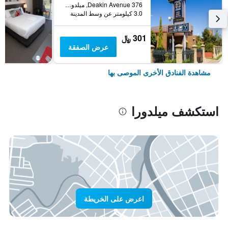
376 Deakin Avenue, ميلدورا, VIC, أستراليا
3.0 كيلومتر عن وسط المدينة
301 ﷼
عرض الصفقة
مشاهدة الفنادق الأخرى الموصى بها
استكشف ميلدورا
اعرض على الخريطة