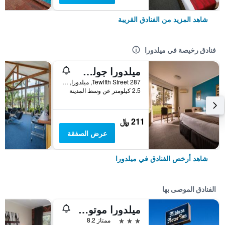
شاهد المزيد من الفنادق القريبة
فنادق رخيصة في ميلدورا
ميلدورا جولف ريزورت
287 Tewlfth Street, ميلدورا, VIC, أستراليا
2.5 كيلومتر عن وسط المدينة
211 ﷼
عرض الصفقة
شاهد أرخص الفنادق في ميلدورا
الفنادق الموصى بها
ميلدورا موتور إن جولدن تشاين
3 نجوم
ممتاز 8.2