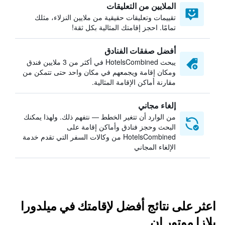
الملايين من التعليقات
تقييمات وتعليقات حقيقية من ملايين النزلاء، مثلك
تمامًا. احجز إقامتك المثالية بكل ثقة!
أفضل صفقات الفنادق
يبحث HotelsCombined في أكثر من 3 ملايين فندق
ومكان إقامة ويجمعهم في مكان واحد حتى تتمكن من
مقارنة أماكن الإقامة المثالية.
إلغاء مجاني
من الوارد أن تتغير الخطط — نتفهم ذلك. ولهذا يمكنك
البحث وحجز فنادق وأماكن إقامة على
HotelsCombined من وكالات السفر التي تقدم خدمة
الإلغاء المجاني
اعثر على نتائج أفضل لإقامتك في ميلدورا
بلازا موتور إن