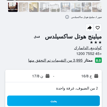
صور لـ ميلينج هوتل ساكسيلدس
ميلينج هوتل ساكسيلدس
فندق
3 نجوم
كولدينغ، الدانمارك
+45 7552 1200
ممتاز
3,995 من التقييمات تم التحقق منها
8.0
ح 16/8
-
ن 17/8
2 من الضيوف، غرفة واحدة
بحث