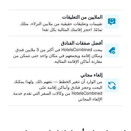
الملايين من التعليقات
تقييمات وتعليقات حقيقية من ملايين النزلاء، مثلك
تمامًا. احجز إقامتك المثالية بكل ثقة!
أفضل صفقات الفنادق
يبحث HotelsCombined في أكثر من 3 ملايين فندق
ومكان إقامة ويجمعهم في مكان واحد حتى تتمكن من
مقارنة أماكن الإقامة المثالية.
إلغاء مجاني
من الوارد أن تتغير الخطط — نتفهم ذلك. ولهذا يمكنك
البحث وحجز فنادق وأماكن إقامة على
HotelsCombined من وكالات السفر التي تقدم خدمة
الإلغاء المجاني