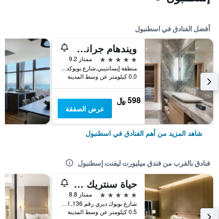
أفضل الفنادق في اسطنبول
ويندهام جراند إسطنبول ليفينت
5 نجوم
ممتاز 9.2
منطقة إيسانتيبي,شارع بويوكديري 177-183 شيشلي, اسطنبول, تركيا
0.0 كيلومتر عن وسط المدينة
598 ﷼
عرض الصفقة
شاهد المزيد من أهم الفنادق في اسطنبول
فنادق بالقرب من فندق ميلبورت ليفنت إسطنبول
حياة سنتريك ليفنت إسطنبول
5 نجوم
ممتاز 8.8
شارع بويوك ديري رقم 136, اسطنبول, تركيا
0.5 كيلومتر عن وسط المدينة