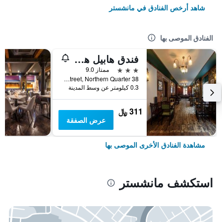
شاهد أرخص الفنادق في مانشستر
الفنادق الموصى بها
فندق هابيل هايوود البوتيكي
3 نجوم
ممتاز 9.0
38 Turner Street, Northern Quarter, مانشستر, المملكة المتحدة
0.3 كيلومتر عن وسط المدينة
311 ﷼
عرض الصفقة
مشاهدة الفنادق الأخرى الموصى بها
استكشف مانشستر