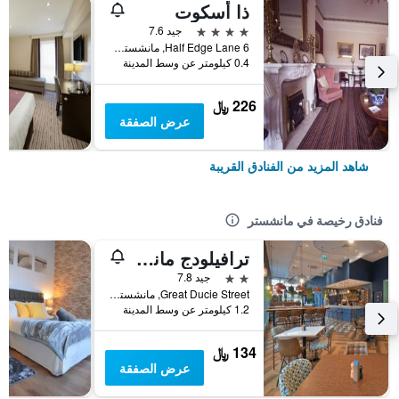
ذا أسكوت
4 نجوم
جيد 7.6
6 Half Edge Lane, مانشستر, المملكة المتحدة
0.4 كيلومتر عن وسط المدينة
226 ﷼
عرض الصفقة
شاهد المزيد من الفنادق القريبة
فنادق رخيصة في مانشستر
ترافيلودج مانشيستر سنترال أرينا
2 نجمتين
جيد 7.8
Great Ducie Street, مانشستر, المملكة المتحدة
1.2 كيلومتر عن وسط المدينة
134 ﷼
عرض الصفقة