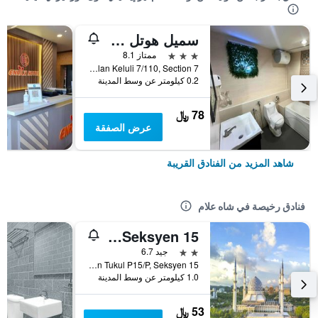
سميل هوتل شاه ألام إي سيتي
3 نجوم
ممتاز 8.1
No.19, Jalan Keluli 7/110, Section 7, شاه علام, ماليزيا
0.2 كيلومتر عن وسط المدينة
78 ﷼
عرض الصفقة
شاهد المزيد من الفنادق القريبة
فنادق رخيصة في شاه علام
Smart Hotel Shah Alam Seksyen 15
2 نجمتين
جيد 6.7
No 23, Jalan Tukul P15/P, Seksyen 15, شاه علام, ماليزيا
1.0 كيلومتر عن وسط المدينة
53 ﷼