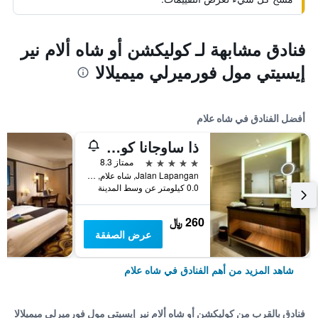
فنادق مشابهة لـ كوليكشن أو شاه ألام نير
إيسيتي مول فورميرلي ميميلالا
أفضل الفنادق في شاه علام
ذا ساوجانا كوالالمبور
5 نجوم
ممتاز 8.3
Jalan Lapangan, شاه علام, ماليزيا
0.0 كيلومتر عن وسط المدينة
260 ﷼
عرض الصفقة
شاهد المزيد من أهم الفنادق في شاه علام
فنادق بالقرب من كوليكشن أو شاه ألام نير إيسيتي مول فورميرلي ميميلالا