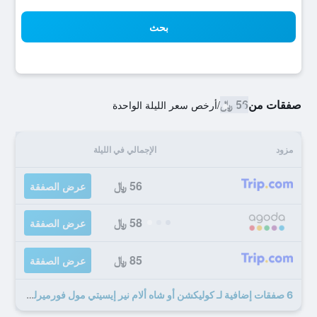
بحث
صفقات من
56 ﷼
/
أرخص سعر الليلة الواحدة
مزود
الإجمالي في الليلة
56 ﷼
عرض الصفقة
58 ﷼
عرض الصفقة
85 ﷼
عرض الصفقة
6 صفقات إضافية لـ كوليكشن أو شاه ألام نير إيسيتي مول فورميرلي ميميلالا