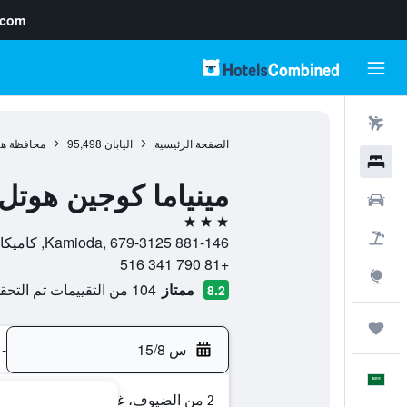
.com
رحلات طيران
الصفحة الرئيسية
اليابان
95,498
محافظة هي
فنادق
مينياما كوجين هوتل 
سيارات
3 نجوم
حزم العروض
881-146 Kamioda, 679-3125, كاميكاوا (هيوغو), محافظة هيوغو, اليابان
+81 790 341 516
استكشاف
ممتاز
104 من التقييمات تم التحقق منها
8.2
رحلات
س 15/8
-
العَرَبِيَّة
2 من الضيوف، غرفة واحدة