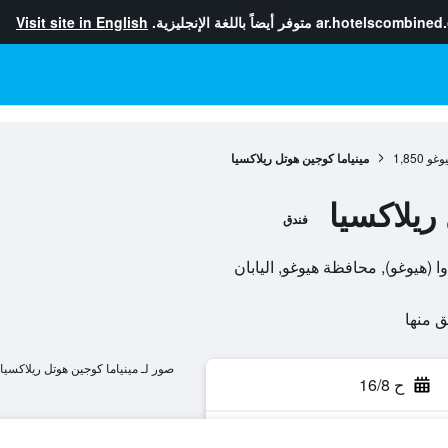
ar.hotelscombined
متوفر أيضاً باللغة الإنجليزية.
Visit site in English
وغو
1,850
مينياما كوجين هوتل ريلاكسيا
ريلاكسيا
فندق
صور لـ مينياما كوجين هوتل ريلاكسيا
ح 16/8