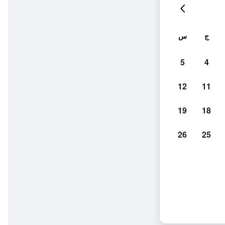
ج
س
5
4
12
11
19
18
26
25