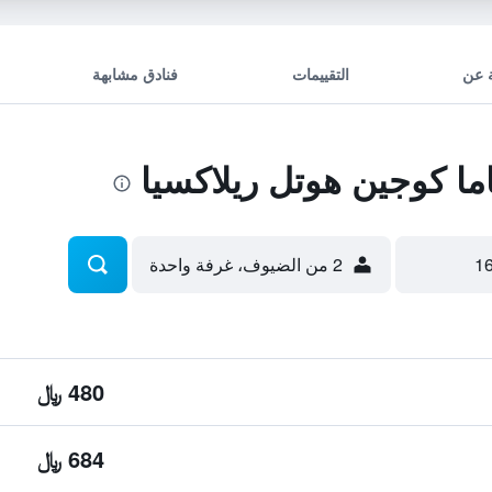
 عن
التقييمات
فنادق مشابهة
ا كوجين هوتل ريلاكسيا
2 من الضيوف، غرفة واحدة
480 ﷼
684 ﷼