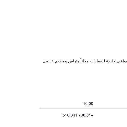
عد 48 كم من قلعة هيميجي، ويتميز بحديقة ومواقف خاصة للسيارات مجاناً وتراس ومطعم. تشمل
10:00
+81 790 341 516