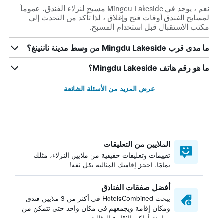
نعم ، يوجد في Mingdu Lakeside مسبح لنزلاء الفندق. عموماً
لمسابح الفندق أوقات فتح وإغلاق ، لذا تأكد من التحدث إلى
مكتب الاستقبال قبل استخدام المسبح.
ما مدى قرب Mingdu Lakeside من وسط مدينة ناننينغ؟
ما هو رقم هاتف Mingdu Lakeside؟
عرض المزيد من الأسئلة الشائعة
الملايين من التعليقات
تقييمات وتعليقات حقيقية من ملايين النزلاء، مثلك
تمامًا. احجز إقامتك المثالية بكل ثقة!
أفضل صفقات الفنادق
يبحث HotelsCombined في أكثر من 3 ملايين فندق
ومكان إقامة ويجمعهم في مكان واحد حتى تتمكن من
مقارنة أماكن الإقامة المثالية.