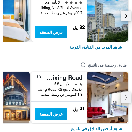
4 نجوم
لا بأس 5.9
Block A Nanguo Building, No.8 Zhuxi Avenue, ناننينغ, الصين
0.7 كيلومتر عن وسط المدينة
92 ﷼
عرض الصفقة
شاهد المزيد من الفنادق القريبة
فنادق رخيصة في ناننينغ
7Days Inn Nanning Qixing Road
2 نجمتين
لا بأس 5.8
No.128-25, Qixing Road, Qingxiu District, ناننينغ, الصين
1.8 كيلومتر عن وسط المدينة
41 ﷼
عرض الصفقة
شاهد أرخص الفنادق في ناننينغ