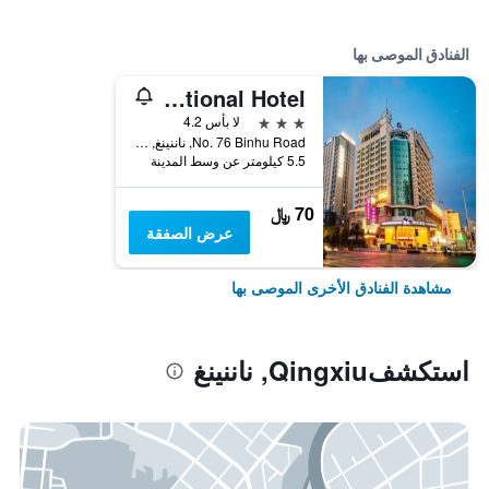
الفنادق الموصى بها
Xiang Gui International Hotel
3 نجوم
لا بأس 4.2
No. 76 Binhu Road, ناننينغ, الصين
5.5 كيلومتر عن وسط المدينة
70 ﷼
عرض الصفقة
مشاهدة الفنادق الأخرى الموصى بها
استكشفQingxiu, ناننينغ