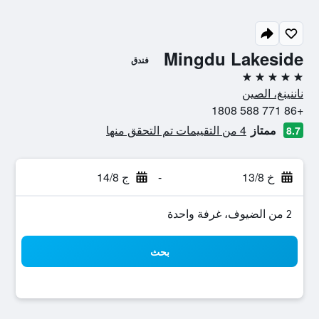
Mingdu Lakeside
فندق
5 نجوم
ناننينغ، الصين
+86 771 588 1808
ممتاز
4 من التقييمات تم التحقق منها
8.7
خ 13/8
-
ج 14/8
2 من الضيوف، غرفة واحدة
بحث