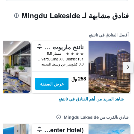
فنادق مشابهة لـ Mingdu Lakeside
أفضل الفنادق في ناننينغ
ناننج ماريوت هوتل
4 نجوم
ممتاز 8.8
131 Min Zu Boulevard, Qing Xiu District, ناننينغ, الصين
0.0 كيلومتر عن وسط المدينة
258 ﷼
عرض الصفقة
شاهد المزيد من أهم الفنادق في ناننينغ
فنادق بالقرب من Mingdu Lakeside
Rezen Select Hotel (Nanning Convention and Exhibition Center Hotel)