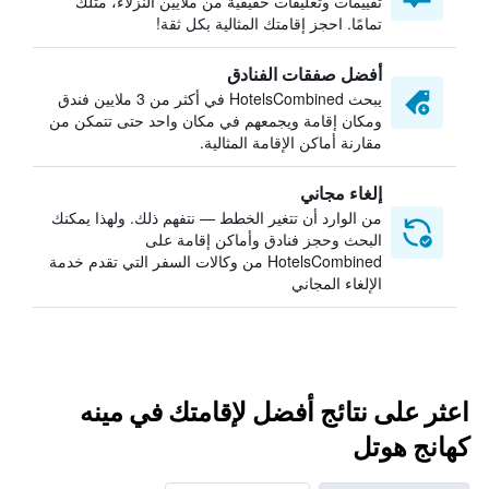
تقييمات وتعليقات حقيقية من ملايين النزلاء، مثلك
تمامًا. احجز إقامتك المثالية بكل ثقة!
أفضل صفقات الفنادق
يبحث HotelsCombined في أكثر من 3 ملايين فندق
ومكان إقامة ويجمعهم في مكان واحد حتى تتمكن من
مقارنة أماكن الإقامة المثالية.
إلغاء مجاني
من الوارد أن تتغير الخطط — نتفهم ذلك. ولهذا يمكنك
البحث وحجز فنادق وأماكن إقامة على
HotelsCombined من وكالات السفر التي تقدم خدمة
الإلغاء المجاني
اعثر على نتائج أفضل لإقامتك في مينه
كهانج هوتل