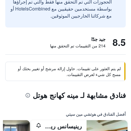
الحجوزات التي تم التحقق منها فقط والتي تم إجراؤها
بواسطة مستخدمين حقيقيين مع HotelsCombined أو
مع شركائنا الخارجيين الموثوقين.
8.5
جيد جدًا
214 من التقييمات تم التحقق منها
لم يتم العثور على تقييمات. حاول إزالة مرشح أو تغيير بحثك أو
مسح كل شيء لعرض التقييمات.
فنادق مشابهة لـ مينه كهانج هوتل
أفضل الفنادق في هوتشي مين سيتي
رينيسانس ريفرسايد هوتل سايجون