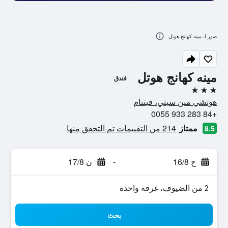
صور لـ مينه كهانج هوتل
مينه كهانج هوتل
فندق
3 نجوم
هوتشي مين سيتي، فيتنام
+84 283 933 0055
ممتاز
214 من التقييمات تم التحقق منها
8.5
ح 16/8
-
ن 17/8
2 من الضيوف، غرفة واحدة
بحث