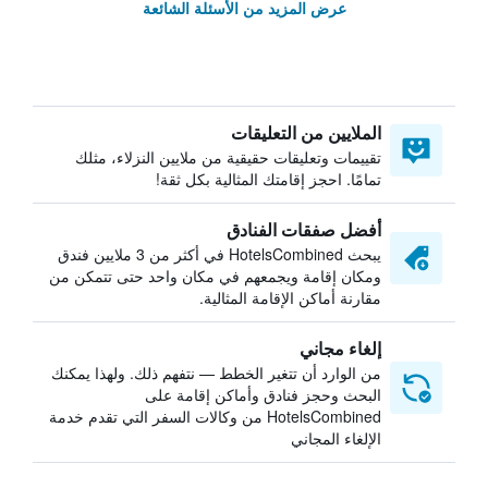
عرض المزيد من الأسئلة الشائعة
الملايين من التعليقات
تقييمات وتعليقات حقيقية من ملايين النزلاء، مثلك
تمامًا. احجز إقامتك المثالية بكل ثقة!
أفضل صفقات الفنادق
يبحث HotelsCombined في أكثر من 3 ملايين فندق
ومكان إقامة ويجمعهم في مكان واحد حتى تتمكن من
مقارنة أماكن الإقامة المثالية.
إلغاء مجاني
من الوارد أن تتغير الخطط — نتفهم ذلك. ولهذا يمكنك
البحث وحجز فنادق وأماكن إقامة على
HotelsCombined من وكالات السفر التي تقدم خدمة
الإلغاء المجاني