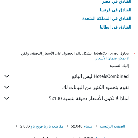
الفنادق في مصر
الفنادق في فرنسا
الفنادق في المملكة المتحدة
الفنادق في إيطاليا
الفنادق في تايلاند
*
يحاول HotelsCombined بشكل دائم الحصول على الأسعار الدقيقة، ولكن
لا يمكن ضمان الأسعار
.
إليك السبب:
HotelsCombined ليس البائع
نقوم بتجميع الكثير من البيانات لك
لماذا لا تكون الأسعار دقيقة بنسبة 100٪؟
الصفحة الرئيسية
فيتنام
52,048
مقاطعة با ريا فونج تاو
2,806