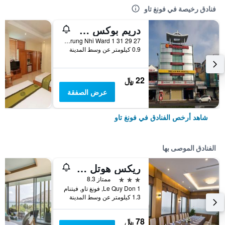
فنادق رخيصة في فونغ تاو
دريم بوكس هوستل
27 29 31 Trung Nhi Ward 1, فونغ تاو, فيتنام
0.9 كيلومتر عن وسط المدينة
22 ﷼
عرض الصفقة
شاهد أرخص الفنادق في فونغ تاو
الفنادق الموصى بها
ريكس هوتل فونج تاو
3 نجوم
ممتاز 8.3
1 Le Quy Don, فونغ تاو, فيتنام
1.3 كيلومتر عن وسط المدينة
78 ﷼