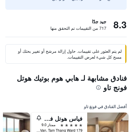
8.3
جيد جدًا
717 من التقييمات تم التحقق منها
لم يتم العثور على تقييمات. حاول إزالة مرشح أو تغيير بحثك أو
مسح كل شيء لعرض التقييمات.
فنادق مشابهة لـ هابي هوم بوتيك هوتل
فونج تاو
أفضل الفنادق في فونغ تاو
فياس هوتل فانج تاو
5 نجوم
ممتاز 9.0
179 Thuy Van, Tam Thang Ward, فونغ تاو, فيتنام