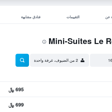
 عن
التقييمات
فنادق مشابهة
2 من الضيوف، غرفة واحدة
695 ﷼
699 ﷼