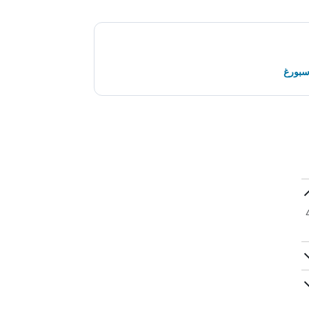
سبورغ
الاستقبال مباشرة على +33 6 09 80 43