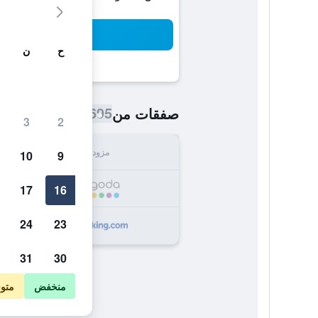
بح
ح
ن
695 ﷼
صفقات من
/
أرخص سعر اللي
3
2
مزود
الإجما
10
9
695
17
16
24
23
699
31
30
منخفض
متو