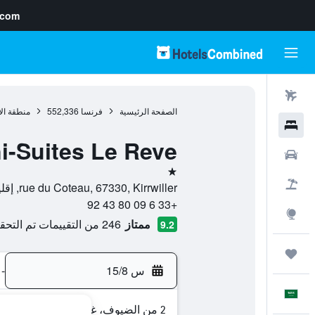
.com
رحلات طيران
الصفحة الرئيسية
فرنسا
552,336
منطقة ال
فنادق
i-Suites Le Reve
سيارات
نجمة واحدة
حزم العروض
rue du Coteau, 67330, Kirrwiller, إقليم الراين الأسفل, فرنسا
+33 6 09 80 43 92
استكشاف
ممتاز
246 من التقييمات تم التحقق منها
9.2
رحلات
س 15/8
-
العَرَبِيَّة
2 من الضيوف، غرفة واحدة