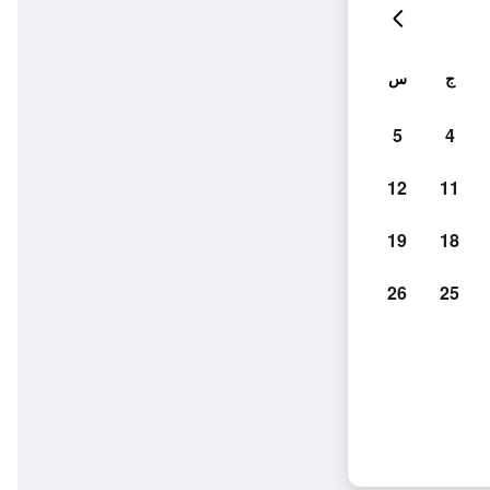
ج
س
5
4
12
11
19
18
26
25