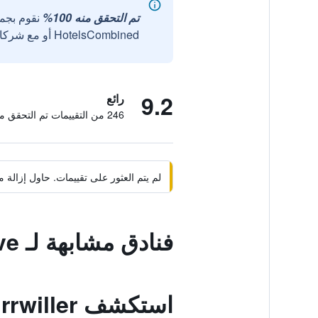
تم التحقق منه 100%
نقوم بجم
HotelsCombined أو مع شركائنا الخارجيين الموثوقين.
9.2
رائع
246 من التقييمات تم التحقق منها
لم يتم العثور على تقييمات. حاول إزال
فنادق مشابهة لـ Mini-Suites Le Reve
استكشف Kirrwiller