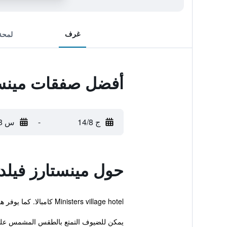
غرف
لمحة
أفضل صفقات مينست
ج 14/8
-
س 15/8
حول مينستارز فيلد
Ministers village hotel كامبالا. كما يوفر هذا الفندق للنزلاء تدليك، سونا وغرفة اجتماعات.
يمكن للضيوف التمتع بالطقس المشمس على الت