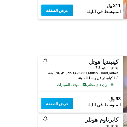
211 ﷼
عرض الصفقة
المتوسط في الليلة
كينينديا هوتل
2 نجمتين
جيد 7.8
Plo 1476/851,Mutebi Road,Katwe, كامبالا, أوغندا
1.8 كيلومتر عن وسط المدينة
واي فاي مجاني
موقف السيارات
93 ﷼
عرض الصفقة
المتوسط في الليلة
كابرناوم هوتلز
3 نجوم