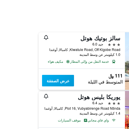
سالز بوتيك هوتل
3 نجوم
جيد 6.0
Kiwatule Road, Off Kigobe Road, كامبالا, أوغندا
1.0 كيلومتر عن وسط المدينة
خدمة النقل من وإلى المطار
مكيف هواء
111 ﷼
عرض الصفقة
المتوسط في الليلة
يوريكا بليس هوتل
3 نجوم
جيد 6.4
Plot 16, Vubyabirenge Road Ntinda, كامبالا, أوغندا
1.4 كيلومتر عن وسط المدينة
واي فاي مجاني
موقف السيارات