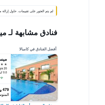
لم يتم العثور على تقييمات. حاول إزال
فنادق مشابهة لـ مي
أفضل الفنادق في كامبالا
ميست
4 نجوم
20 Barracks Drive, Nsambya, كامبالا, أوغندا
0.0 كيلومتر عن وسط المدينة
479 ﷼
المتوس