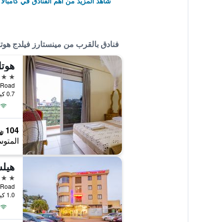
شاهد المزيد من أهم الفنادق في كامبالا
فنادق بالقرب من مينستارز فيلدج هوت
هوت
4 نجوم
a II Road
0.7 كيلومتر عن وسط المدينة
104 ﷼
المتوس
هيلس
4 نجوم
tinda Road
1.0 كيلومتر عن وسط المدينة