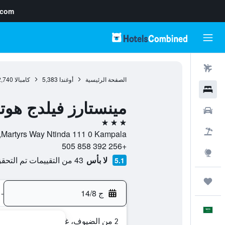
.com
رحلات طيران
الصفحة الرئيسية
أوغندا
5,383
كامبالا
2,740
فنادق
مينستارز فيلدج هوت
سيارات
3 نجوم
حزم العروض
Martyrs Way Ntinda 111 0 Kampala, , كامبالا, Central Region, أوغندا
+256 392 858 505
استكشاف
لا بأس
43 من التقييمات تم التحقق منها
5.1
رحلات
ج 14/8
-
العَرَبِيَّة
2 من الضيوف، غرفة واحدة