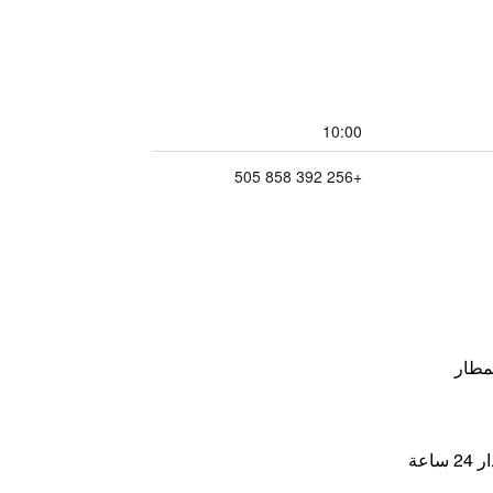
10:00
+256 392 858 505
مطار
اعة