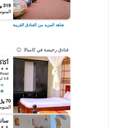
319 ﷼
المتوس
شاهد المزيد من الفنادق القريبة
فنادق رخيصة في كامبالا
أكاك
3 نجوم
Luwafu Road,
4.8 كيلومتر عن وسط المدينة
70 ﷼
المتوس
ساتل
3 نجوم