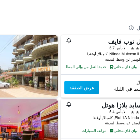
ل
ل توب فايف
لا بأس 5.7
Ntinda Mutees, كامبالا, أوغندا
واي فاي مجاني
خدمة النقل من وإلى المطار
عرض الصفقة
ط في الليلة
ايد بلازا هوتل
لا بأس 5.4
Plot 1A N, كامبالا, أوغندا
واي فاي مجاني
موقف السيارات