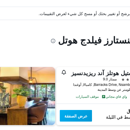
ة مرشح أو تغيير بحثك أو مسح كل شيء لعرض التقييمات.
نستارز فيلدج هوتل
يل هوتلز آند ريزيدنسيز
ممتاز 9.0
واي فاي مجاني
موقف السيارات
عرض الصفقة
ط في الليلة