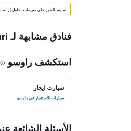
لم يتم العثور على تقييمات. حاول إزال
فنادق مشابهة لـ Minshuku Guest House Tomawari
استكشف راوسو
سيارت ايجار
سيارات للاستئجار في راوسو
الأسئلة الشائعة عند حجز  House Tomawari