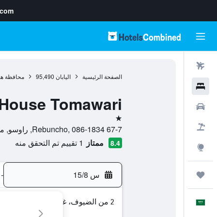
.com
رحلات طيران
الصفحة الرئيسية
اليابان
95,490
محافظة هو
فنادق
 House Tomawari
سيارات
نجمة واحدة
حزم العروض
67-7 Rebuncho, 086-1834, راوسو, محافظة هوكايدو, اليابان
ممتاز
1 تقييم تم التحقق منه
8.4
استكشاف
س 15/8
-
رحلات
2 من الضيوف، غرفة واحدة
العَرَبِيَّة