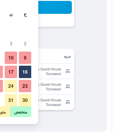
بح
ح
ن
3
2
مزود
10
9
Provider for Minshuku Guest House
17
16
Tomawari
Provider for Minshuku Guest House
24
23
Tomawari
31
30
Provider for Minshuku Guest House
Tomawari
منخفض
متو