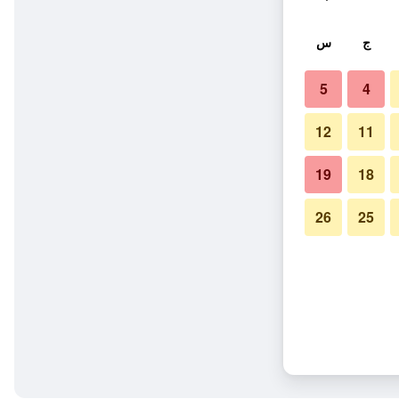
ج
س
5
4
12
11
19
18
26
25