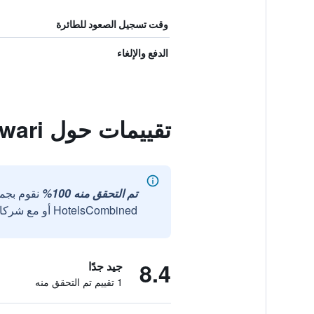
وقت تسجيل الصعود للطائرة
الدفع والإلغاء
تقييمات حول Minshuku Guest House Tomawari
تم التحقق منه 100%
نقوم بجم
HotelsCombined أو مع شركائنا الخارجيين الموثوقين.
8.4
جيد جدًا
1 تقييم تم التحقق منه