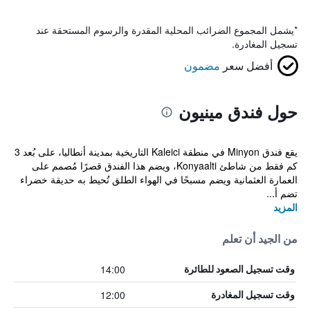
*
يشمل المجموع الضرائب المحلية المقدرة والرسوم المستحقة عند
تسجيل المغادرة.
أفضل سعر
مضمون
حول فندق مينيون
يقع فندق Minyon في منطقة Kaleici التاريخية بمدينة أنطاليا، على بُعد 3
كم فقط من شاطئ Konyaalti، ويضم هذا الفندق قصرًا مُصمم على
العمارة العثمانية ويضم مسبحًا في الهواء الطلق تُحيط به حديقة خضراء
تضم أ...
المزيد
من الجيد أن تعلم
14:00
وقت تسجيل الصعود للطائرة
12:00
وقت تسجيل المغادرة