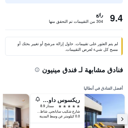
9.4
رائع
304 من التقييمات تم التحقق منها
لم يتم العثور على تقييمات. حاول إزالة مرشح أو تغيير بحثك أو
مسح كل شيء لعرض التقييمات.
فنادق مشابهة لـ فندق مينيون
أفضل الفنادق في أنطاليا
ريكسوس داون تاون أنطاليا - الوصول إلى أرض الأساطير
5 نجوم
ممتاز 8.9
شارع شكيب سابانجي, شاطئ كونيالتي, أنطاليا, تركيا
0.0 كيلومتر عن وسط المدينة