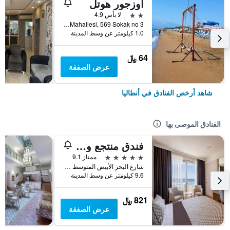
أوزجور هوتل
2 نجمتين
لا بأس 4.9
Muratpasa Mahallesi, 569 Sokak no 3, أنطاليا, تركيا
1.0 كيلومتر عن وسط المدينة
64 ﷼
عرض الصفقة
شاهد أرخص الفنادق في أنطاليا
الفنادق الموصى بها
فندق منتجع وسبا بورتو بيلو
5 نجوم
ممتاز 9.1
شارع البحر الأبيض المتوسط شارع رقم 6, أنطاليا, تركيا
9.6 كيلومتر عن وسط المدينة
821 ﷼
عرض الصفقة