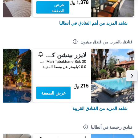
1,378 ﷼
عرض
الصفقة
شاهد المزيد من أهم الفنادق في أنطاليا
فنادق بالقرب من فندق مينيون
لايزر بينشن كاليسي
Kilincarslan Mah Tabakhane Sok 30, أنطاليا, تركيا
0.0 كيلومتر عن وسط المدينة
215 ﷼
عرض الصفقة
شاهد المزيد من الفنادق القريبة
فنادق رخيصة في أنطاليا