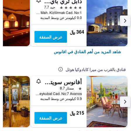
دابل تري باي هيلتون أفانوس كابادوكيا
5 نجوم
جيد 7.7
Yeni Mah. Kizilirmak Cad. No:1, افانوس, تركيا
0.0 كيلومتر عن وسط المدينة
364 ﷼
عرض الصفقة
شاهد المزيد من أهم الفنادق في افانوس
فنادق بالقرب من ميرا كابادوكيا هوتل
أفانوس سويتس
نجمة واحدة
ممتاز 8.7
Alaaddin Mah. Alaaddin Keykubat Cad. No:7 Avanos, افانوس, تركيا
0.9 كيلومتر عن وسط المدينة
215 ﷼
عرض الصفقة