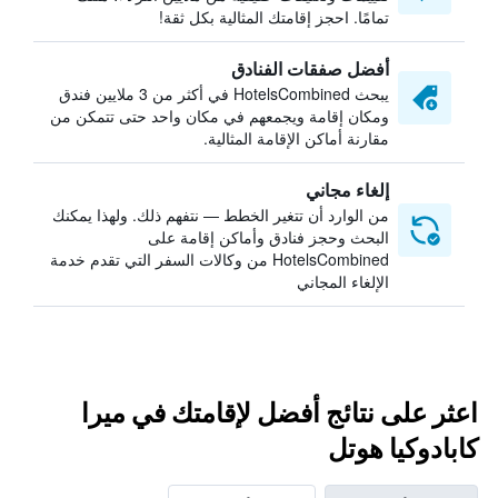
تمامًا. احجز إقامتك المثالية بكل ثقة!
أفضل صفقات الفنادق
يبحث HotelsCombined في أكثر من 3 ملايين فندق
ومكان إقامة ويجمعهم في مكان واحد حتى تتمكن من
مقارنة أماكن الإقامة المثالية.
إلغاء مجاني
من الوارد أن تتغير الخطط — نتفهم ذلك. ولهذا يمكنك
البحث وحجز فنادق وأماكن إقامة على
HotelsCombined من وكالات السفر التي تقدم خدمة
الإلغاء المجاني
اعثر على نتائج أفضل لإقامتك في ميرا
كابادوكيا هوتل