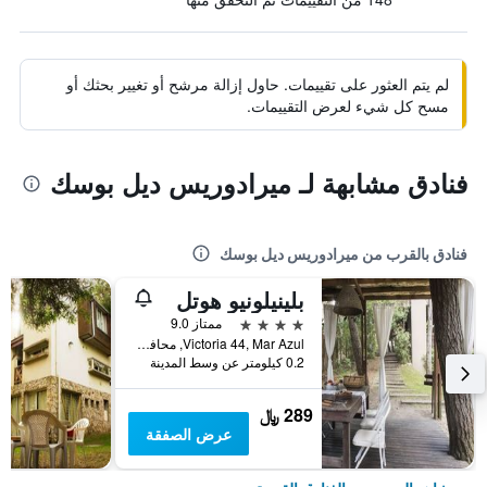
لم يتم العثور على تقييمات. حاول إزالة مرشح أو تغيير بحثك أو
مسح كل شيء لعرض التقييمات.
فنادق مشابهة لـ ميرادوريس ديل بوسك
فنادق بالقرب من ميرادوريس ديل بوسك
بلينيلونيو هوتل
4 نجوم
ممتاز 9.0
Victoria 44, Mar Azul, محافظة بوينس أيرس, الأرجنتين
0.2 كيلومتر عن وسط المدينة
289 ﷼
عرض الصفقة