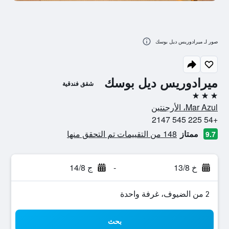
صور لـ ميرادوريس ديل بوسك
ميرادوريس ديل بوسك
شقق فندقية
3 نجوم
Mar Azul، الأرجنتين
+54 225 545 2147
ممتاز
148 من التقييمات تم التحقق منها
9.7
خ 13/8
-
ج 14/8
2 من الضيوف، غرفة واحدة
بحث