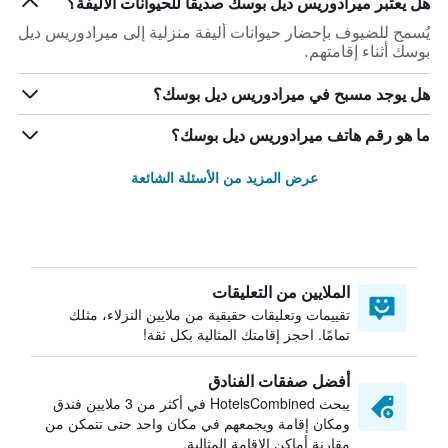
هل يعتبر ميرادوريس ديل بوسك صديقاً للحيوانات الأليفة؟
يُسمح للضيوف بإحضار حيوانات أليفة منزلية إلى ميرادوريس ديل
بوسك أثناء إقامتهم.
هل يوجد مسبح في ميرادوريس ديل بوسك؟
ما هو رقم هاتف ميرادوريس ديل بوسك؟
عرض المزيد من الأسئلة الشائعة
الملايين من التعليقات
تقييمات وتعليقات حقيقية من ملايين النزلاء، مثلك
تمامًا. احجز إقامتك المثالية بكل ثقة!
أفضل صفقات الفنادق
يبحث HotelsCombined في أكثر من 3 ملايين فندق
ومكان إقامة ويجمعهم في مكان واحد حتى تتمكن من
مقارنة أماكن الإقامة المثالية.