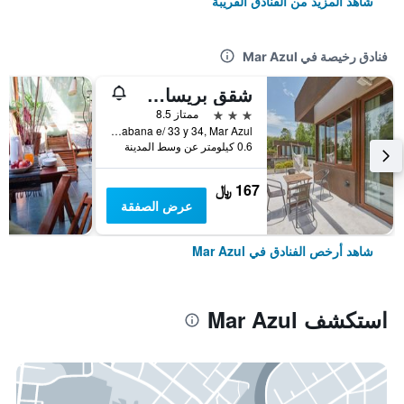
شاهد المزيد من الفنادق القريبة
فنادق رخيصة في Mar Azul
شقق بريساس دي مار أزول
3 نجوم
ممتاز 8.5
Copacabana e/ 33 y 34, Mar Azul, محافظة بوينس أيرس, الأرجنتين
0.6 كيلومتر عن وسط المدينة
167 ﷼
عرض الصفقة
شاهد أرخص الفنادق في Mar Azul
استكشف Mar Azul