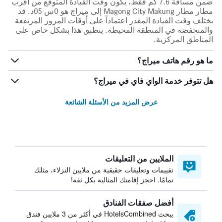
ضمن مسافة 7.6 كم فقط، يكون وقت القيادة المتوقع من أقرب
مطار مطار Magong City Makung إلى ميراج هو 0س 05د. قد
يختلف وقت القيادة المقدر اعتماداً على أوقات المرور المرتفعة
والمنخفضة في المنطقة المحيطة. ينطبق هذا بشكل خاص على
المناطق المركزية.
ما هو رقم هاتف ميراج؟
هل تتوفر خدمة الواي فاي في ميراج؟
عرض المزيد من الأسئلة الشائعة
الملايين من التعليقات
تقييمات وتعليقات حقيقية من ملايين النزلاء، مثلك
تمامًا. احجز إقامتك المثالية بكل ثقة!
أفضل صفقات الفنادق
يبحث HotelsCombined في أكثر من 3 ملايين فندق