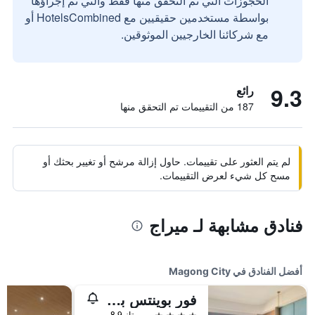
الحجوزات التي تم التحقق منها فقط والتي تم إجراؤها
بواسطة مستخدمين حقيقيين مع HotelsCombined أو
مع شركائنا الخارجيين الموثوقين.
9.3
رائع
187 من التقييمات تم التحقق منها
لم يتم العثور على تقييمات. حاول إزالة مرشح أو تغيير بحثك أو
مسح كل شيء لعرض التقييمات.
فنادق مشابهة لـ ميراج
أفضل الفنادق في Magong City
فور بوينتس باي شيراتون بينغو
4 نجوم
ممتاز 8.9