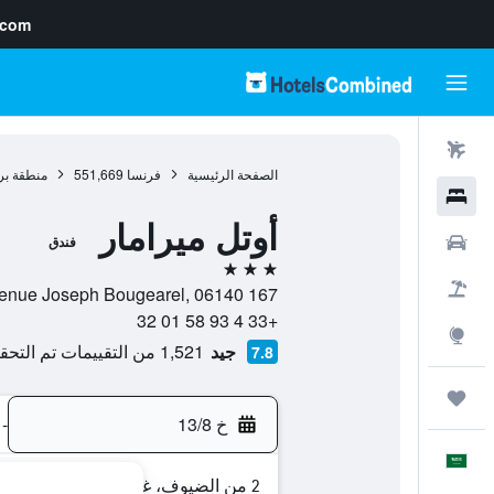
.com
رحلات طيران
الصفحة الرئيسية
فرنسا
551,669
منطقة بر
فنادق
أوتل ميرامار
سيارات
فندق
3 نجوم
حزم العروض
167 Avenue Joseph Bougearel, 06140, فانس, إقليم الألب البحري, فرنسا
+33 4 93 58 01 32
استكشاف
جيد
1,521 من التقييمات تم التحقق منها
7.8
رحلات
خ 13/8
-
العَرَبِيَّة
2 من الضيوف، غرفة واحدة