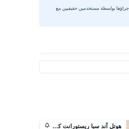
إجراؤها بواسطة مستخدمين حقيقيين مع
هوتل آند سبا ريستورانت كانتاميرلي