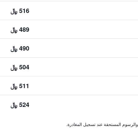
516 ﷼
489 ﷼
490 ﷼
504 ﷼
511 ﷼
524 ﷼
والرسوم المستحقة عند تسجيل المغادرة.