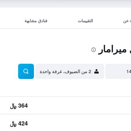
 عن
التقييمات
فنادق مشابهة
ميرامار
2 من الضيوف، غرفة واحدة
364 ﷼
424 ﷼