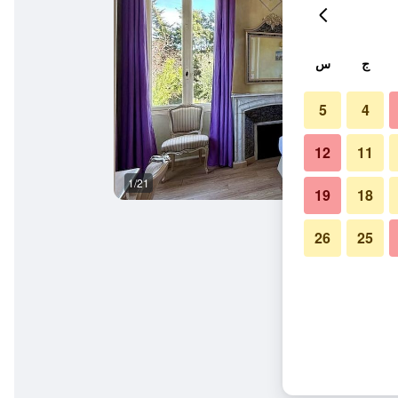
ج
س
5
4
12
11
1/21
آخر
19
18
26
25