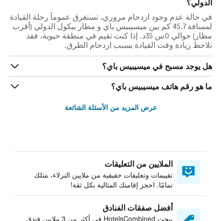
الدولي؟
في حالة عدم وجود ازدحام مروري، تستغرق عموماً رحلة القيادة
لمسافة 45.7 كم بين ميسيبيس باي و مطار بيكول الدولي (أقرب
مطار) حوالي 0س 35د. إذا كنت تقيم في منطقة حيوية، فقد
تلاحظ زيادة وقت القيادة بسبب ازدحام الطرق.
هل يوجد مسبح في ميسيبيس باي؟
ما هو رقم هاتف ميسيبيس باي؟
عرض المزيد من الأسئلة الشائعة
الملايين من التعليقات
تقييمات وتعليقات حقيقية من ملايين النزلاء، مثلك
تمامًا. احجز إقامتك المثالية بكل ثقة!
أفضل صفقات الفنادق
يبحث HotelsCombined في أكثر من 3 ملايين فندق