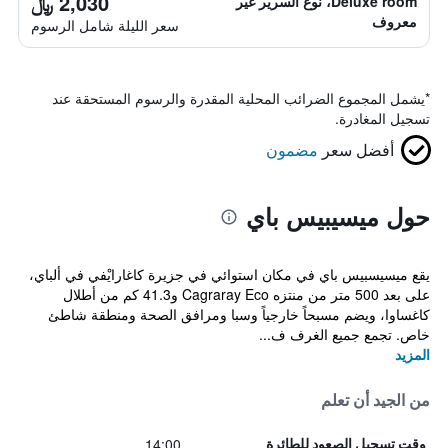
2,030 ﷼
Deluxe room، نوع السرير غير
معروف
سعر الليلة شامل الرسوم
*
يشمل المجموع الضرائب المحلية المقدرة والرسوم المستحقة عند
تسجيل المغادرة.
أفضل سعر
مضمون
حول ميسيبيس باي
يقع ميسيسبيس باي في مكان استوائي في جزيرة كاغارايْفي في ألباي،
على بعد 500 متر من منتزه Cagraray Eco و41.3 كم من أطلال
كاغساوا، ويضم مسبحاً خارجياً وسبا ومرافق الصحة ومنطقة شاطئ
خاص. تجمع جميع الغرف ف...
المزيد
من الجيد أن تعلم
14:00
وقت تسجيل الصعود للطائرة