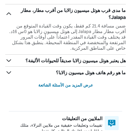
ما مدى قرب هوتل ميسيون زالابا من أقرب مطار، مطار
Jalapa؟
ضمن مسافة 21.4 كم فقط، يكون وقت القيادة المتوقع من
أقرب مطار مطار Jalapa إلى هوتل ميسيون زالابا هو 0س 16د.
قد يختلف وقت القيادة المقدر اعتماداً على أوقات المرور
المرتفعة والمنخفضة في المنطقة المحيطة. ينطبق هذا بشكل
خاص على المناطق المركزية.
هل يعتبر هوتل ميسيون زالابا صديقاً للحيوانات الأليفة؟
ما هو رقم هاتف هوتل ميسيون زالابا؟
عرض المزيد من الأسئلة الشائعة
الملايين من التعليقات
تقييمات وتعليقات حقيقية من ملايين النزلاء، مثلك
تمامًا. احجز إقامتك المثالية بكل ثقة!