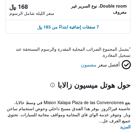
168 ﷼
Double room، نوع السرير غير
معروف
سعر الليلة شامل الرسوم
7 صفقات إضافية ابتداءً من 183 ﷼
*
يشمل المجموع الضرائب المحلية المقدرة والرسوم المستحقة عند
تسجيل المغادرة.
أفضل سعر
مضمون
حول هوتل ميسيون زالابا
يقع Mision Xalapa Plaza de las Convenciones في وسط خالابا،
عاصمة فيراكروز. يوفر هذا الفندق مسبح داخلي وحوض استحمام ساخن
وبار. وتتوفر خدمة الواي فاي المجانية ومواقف مجانية للسيارات. تحتوي
جميع الغرف عل...
المزيد