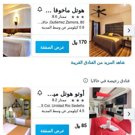
هوتل ماخوفا إن خالابا
3 نجوم
ممتاز 8.6
Gutierrez Zamora, 80, خالابا, ولاية فيراكروز, المكسيك
0.6 كيلومتر عن وسط المدينة
170 ﷼
عرض الصفقة
شاهد المزيد من الفنادق القريبة
فنادق رخيصة في خالابا
أوتو هوتل ميديتيرانيو
3 نجوم
ممتاز 8.2
Boulevard Xalapa-Banderilla Km 2.55 Col. Unidad Rio Sedeño, خالابا, ولاية فيراكروز, المكسيك
4.5 كيلومتر عن وسط المدينة
85 ﷼
عرض الصفقة