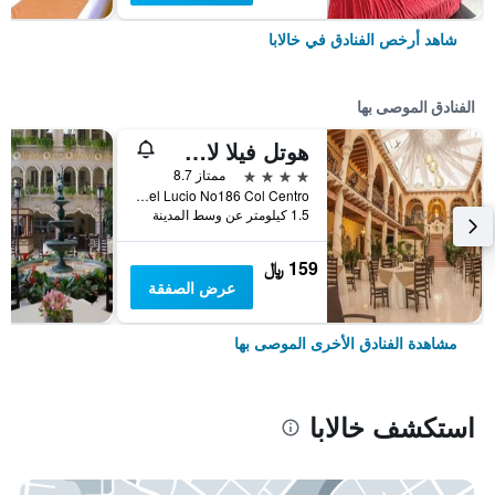
شاهد أرخص الفنادق في خالابا
الفنادق الموصى بها
هوتل فيلا لاس مارجاريتاس سوكورسال سنترو
4 نجوم
ممتاز 8.7
Dr Rafael Lucio No186 Col Centro, خالابا, ولاية فيراكروز, المكسيك
1.5 كيلومتر عن وسط المدينة
159 ﷼
عرض الصفقة
مشاهدة الفنادق الأخرى الموصى بها
استكشف خالابا