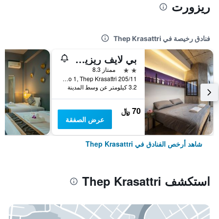
ريزورت
فنادق رخيصة في Thep Krasattri
بي لايف ريزيدنس
2 نجمتين
ممتاز 8.3
205/11 Moo 1, Thep Krasattri, تايلاند
3.2 كيلومتر عن وسط المدينة
70 ﷼
عرض الصفقة
شاهد أرخص الفنادق في Thep Krasattri
استكشف Thep Krasattri