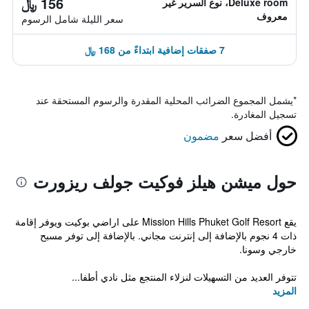
156 ﷼
Deluxe room، نوع السرير غير
معروف
سعر الليلة شامل الرسوم
7 صفقات إضافية ابتداءً من 168 ﷼
*
يشمل المجموع الضرائب المحلية المقدرة والرسوم المستحقة عند
تسجيل المغادرة.
أفضل سعر
مضمون
حول ميشن هيلز فوكيت جولف ريزورت
يقع Mission Hills Phuket Golf Resort على اراضي بوكيت ويوفر إقامة
ذات 4 نجوم بالإضافة إلى إنترنت مجاني. بالإضافة إلى توفر مسبح
خارجي وسونا.
تتوفر العديد من التسهيلات لنزلاء المنتجع مثل نادي أطفا...
المزيد