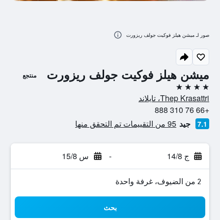
صور لـ ميشن هيلز فوكيت جولف ريزورت
ميشن هيلز فوكيت جولف ريزورت
منتجع
4 نجوم
Thep Krasattri، تايلاند
+66 76 310 888
جيد
95 من التقييمات تم التحقق منها
7.1
ج 14/8
-
س 15/8
2 من الضيوف، غرفة واحدة
بحث