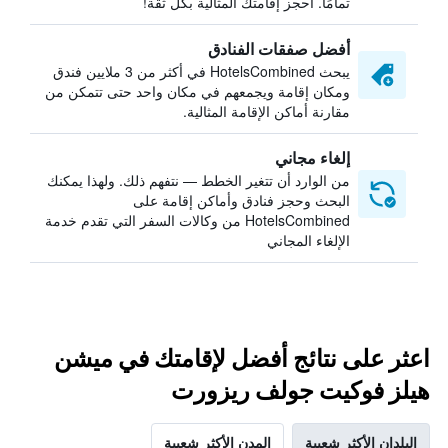
تمامًا. احجز إقامتك المثالية بكل ثقة!
أفضل صفقات الفنادق
يبحث HotelsCombined في أكثر من 3 ملايين فندق
ومكان إقامة ويجمعهم في مكان واحد حتى تتمكن من
مقارنة أماكن الإقامة المثالية.
إلغاء مجاني
من الوارد أن تتغير الخطط — نتفهم ذلك. ولهذا يمكنك
البحث وحجز فنادق وأماكن إقامة على
HotelsCombined من وكالات السفر التي تقدم خدمة
الإلغاء المجاني
اعثر على نتائج أفضل لإقامتك في ميشن
هيلز فوكيت جولف ريزورت
البلدان الأكثر شعبية
المدن الأكثر شعبية