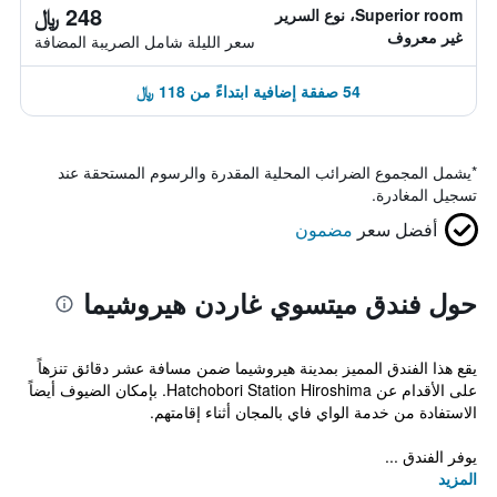
248 ﷼
Superior room، نوع السرير
غير معروف
سعر الليلة شامل الصريبة المضافة
54 صفقة إضافية ابتداءً من 118 ﷼
*
يشمل المجموع الضرائب المحلية المقدرة والرسوم المستحقة عند
تسجيل المغادرة.
أفضل سعر
مضمون
حول فندق ميتسوي غاردن هيروشيما
يقع هذا الفندق المميز بمدينة هيروشيما ضمن مسافة عشر دقائق تنزهاً
على الأقدام عن Hatchobori Station Hiroshima. بإمكان الضيوف أيضاً
الاستفادة من خدمة الواي فاي بالمجان أثناء إقامتهم.
يوفر الفندق ...
المزيد