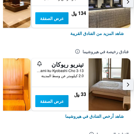
134 ﷼
عرض الصفقة
شاهد المزيد من الفنادق القريبة
فنادق رخيصة في هيروشيما
تينريو ريوكان
Minami-ku Kyobashi-Cho 3-13, هيروشيما, اليابان
2.0 كيلومتر عن وسط المدينة
33 ﷼
عرض الصفقة
شاهد أرخص الفنادق في هيروشيما