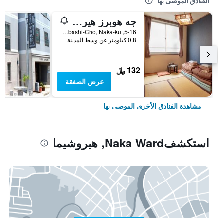
الفنادق الموصى بها
جه هوبرز هيروشيما جيست هاوس - هوستل
5-16, Dobashi-Cho, Naka-ku, هيروشيما, اليابان
0.8 كيلومتر عن وسط المدينة
132 ﷼
عرض الصفقة
مشاهدة الفنادق الأخرى الموصى بها
استكشفNaka Ward, هيروشيما