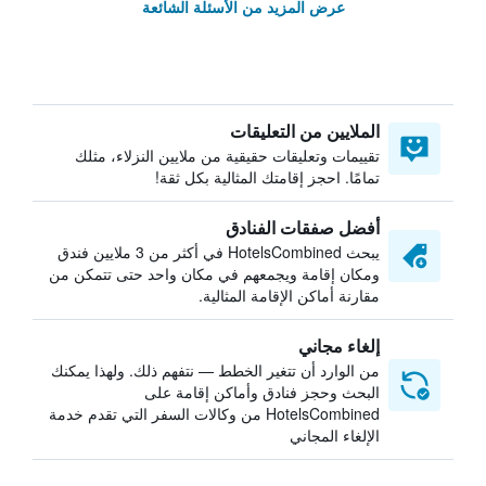
عرض المزيد من الأسئلة الشائعة
الملايين من التعليقات
تقييمات وتعليقات حقيقية من ملايين النزلاء، مثلك
تمامًا. احجز إقامتك المثالية بكل ثقة!
أفضل صفقات الفنادق
يبحث HotelsCombined في أكثر من 3 ملايين فندق
ومكان إقامة ويجمعهم في مكان واحد حتى تتمكن من
مقارنة أماكن الإقامة المثالية.
إلغاء مجاني
من الوارد أن تتغير الخطط — نتفهم ذلك. ولهذا يمكنك
البحث وحجز فنادق وأماكن إقامة على
HotelsCombined من وكالات السفر التي تقدم خدمة
الإلغاء المجاني