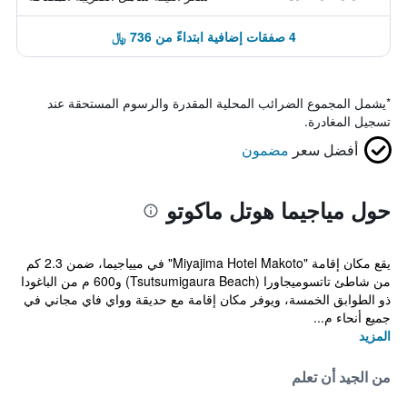
4 صفقات إضافية ابتداءً من 736 ﷼
*
يشمل المجموع الضرائب المحلية المقدرة والرسوم المستحقة عند
تسجيل المغادرة.
أفضل سعر
مضمون
حول مياجيما هوتل ماكوتو
يقع مكان إقامة "Miyajima Hotel Makoto" في ميياجيما، ضمن 2.3 كم
من شاطئ تاتسوميجاورا (Tsutsumigaura Beach) و600 م من الباغودا
ذو الطوابق الخمسة، ويوفر مكان إقامة مع حديقة وواي فاي مجاني في
جميع أنحاء م...
المزيد
من الجيد أن تعلم