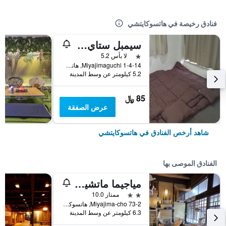
فنادق رخيصة في هاتسوكايتشي
سيمبل ستاي مياجيما – هوستل
نجمة واحدة
لا بأس 5.2
Miyajimaguchi 1-4-14, هاتسوكايتشي, اليابان
5.2 كيلومتر عن وسط المدينة
85 ﷼
عرض الصفقة
شاهد أرخص الفنادق في هاتسوكايتشي
الفنادق الموصى بها
مياجيما ماتشيا هوتل شيوماتشي أون
2 نجمتين
ممتاز 10.0
73-2 Miyajima-cho, هاتسوكايتشي, اليابان
6.3 كيلومتر عن وسط المدينة