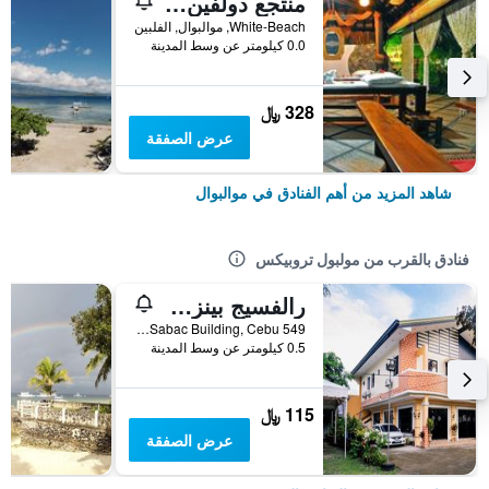
منتجع دولفين هاوس مولبول
White-Beach, موالبوال, الفلبين
0.0 كيلومتر عن وسط المدينة
328 ﷼
عرض الصفقة
شاهد المزيد من أهم الفنادق في موالبوال
فنادق بالقرب من مولبول تروبيكس
رالفسيج بينزن هاوس
549 Doctor JP Rizal Street, Sabac Building, Cebu, موالبوال, الفلبين
0.5 كيلومتر عن وسط المدينة
115 ﷼
عرض الصفقة