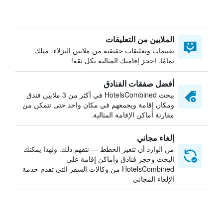
الملايين من التعليقات
تقييمات وتعليقات حقيقية من ملايين النزلاء، مثلك
تمامًا. احجز إقامتك المثالية بكل ثقة!
أفضل صفقات الفنادق
يبحث HotelsCombined في أكثر من 3 ملايين فندق
ومكان إقامة ويجمعهم في مكان واحد حتى تتمكن من
مقارنة أماكن الإقامة المثالية.
إلغاء مجاني
من الوارد أن تتغير الخطط — نتفهم ذلك. ولهذا يمكنك
البحث وحجز فنادق وأماكن إقامة على
HotelsCombined من وكالات السفر التي تقدم خدمة
الإلغاء المجاني