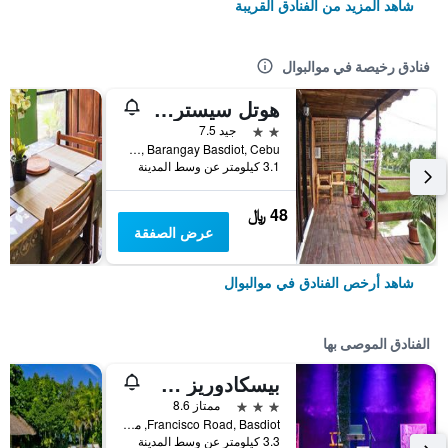
شاهد المزيد من الفنادق القريبة
فنادق رخيصة في موالبوال
هوتل سيسترز إن موالبوال
2 نجمتين
جيد 7.5
Private Road 12, Barangay Basdiot, Cebu, موالبوال, الفلبين
3.1 كيلومتر عن وسط المدينة
48 ﷼
عرض الصفقة
شاهد أرخص الفنادق في موالبوال
الفنادق الموصى بها
بيسكادوريز سويتس موالبوال
3 نجوم
ممتاز 8.6
Francisco Road, Basdiot, موالبوال, الفلبين
3.3 كيلومتر عن وسط المدينة