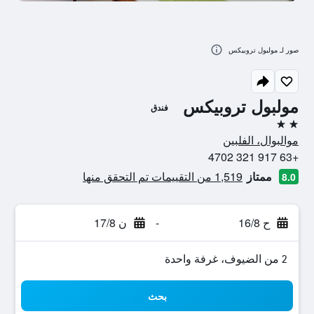
صور لـ مولبول تروبيكس
مولبول تروبيكس
فندق
2 نجمتين
موالبوال، الفلبين
+63 917 321 4702
ممتاز
1,519 من التقييمات تم التحقق منها
8.0
ح 16/8
-
ن 17/8
2 من الضيوف، غرفة واحدة
بحث