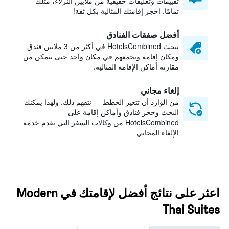
تقييمات وتعليقات حقيقية من ملايين النزلاء، مثلك
تمامًا. احجز إقامتك المثالية بكل ثقة!
أفضل صفقات الفنادق
يبحث HotelsCombined في أكثر من 3 ملايين فندق
ومكان إقامة ويجمعهم في مكان واحد حتى تتمكن من
مقارنة أماكن الإقامة المثالية.
إلغاء مجاني
من الوارد أن تتغير الخطط — نتفهم ذلك. ولهذا يمكنك
البحث وحجز فنادق وأماكن إقامة على
HotelsCombined من وكالات السفر التي تقدم خدمة
الإلغاء المجاني
اعثر على نتائج أفضل لإقامتك في Modern
Thai Suites