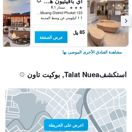
آي بافيليون هوتل فوكيت
3 نجوم
ممتاز 8.1
133 Satoon Road Muang District Phuket, بوكيت تاون, تايلاند
1.1 كيلومتر عن وسط المدينة
85 ﷼
عرض الصفقة
مشاهدة الفنادق الأخرى الموصى بها
استكشفTalat Nuea, بوكيت تاون
اعرض على الخريطة