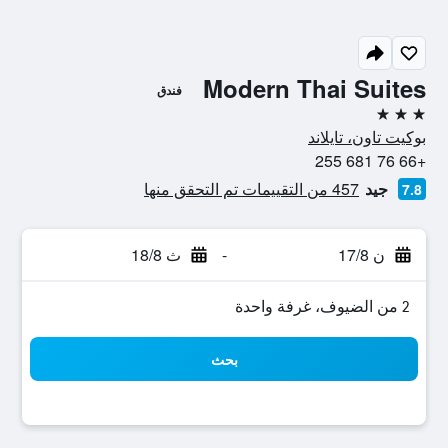
Modern Thai Suites
فندق
3 نجوم
بوكيت تاون، تايلاند
+66 76 681 255
جيد
457 من التقييمات تم التحقق منها
7.8
ن 17/8
-
ث 18/8
2 من الضيوف، غرفة واحدة
بحث