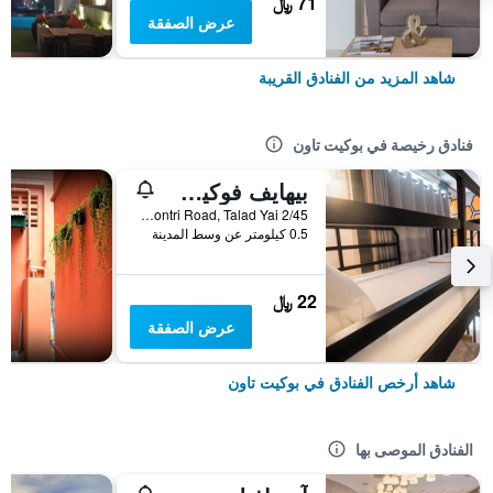
71 ﷼
عرض الصفقة
شاهد المزيد من الفنادق القريبة
فنادق رخيصة في بوكيت تاون
بيهايف فوكيت أولد تاون هوستيل
2/45 Montri Road, Talad Yai, بوكيت تاون, تايلاند
0.5 كيلومتر عن وسط المدينة
22 ﷼
عرض الصفقة
شاهد أرخص الفنادق في بوكيت تاون
الفنادق الموصى بها