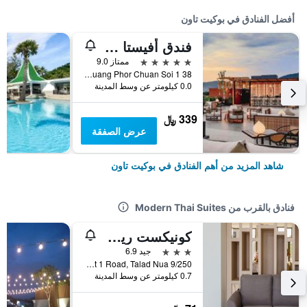
أفضل الفنادق في بوكيت تاون
فندق أفيستا جراند، بوكيت كارون - مجموعة إم جاليري
5 نجوم
ممتاز 9.0
38 Soi Luang Phor Chuan Soi 1, بوكيت تاون, تايلاند
0.0 كيلومتر عن وسط المدينة
339 ﷼
عرض الصفقة
شاهد المزيد من أهم الفنادق في بوكيت تاون
فنادق بالقرب من Modern Thai Suites
كونيكست ريزيدنس فوكيت
3 نجوم
جيد 6.9
9/250 Sakdidet 1 Road, Talad Nua, بوكيت تاون, تايلاند
0.7 كيلومتر عن وسط المدينة