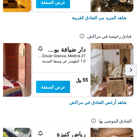
عرض الصفقة
شاهد المزيد من الفنادق القريبة
فنادق رخيصة في مراكش
دار ضيافة بوهو 27، مراكش
27 Derb Cherkaoui Douar Graoua, Medina, مراكش, المغرب
1.0 كيلومتر عن وسط المدينة
55 ﷼
عرض الصفقة
شاهد أرخص الفنادق في مراكش
الفنادق الموصى بها
رياض كنيزة