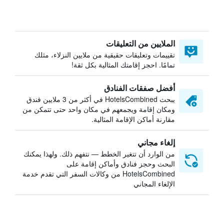
الملايين من التعليقات
تقييمات وتعليقات حقيقية من ملايين النزلاء، مثلك
تمامًا. احجز إقامتك المثالية بكل ثقة!
أفضل صفقات الفنادق
يبحث HotelsCombined في أكثر من 3 ملايين فندق
ومكان إقامة ويجمعهم في مكان واحد حتى تتمكن من
مقارنة أماكن الإقامة المثالية.
إلغاء مجاني
من الوارد أن تتغير الخطط — نتفهم ذلك. ولهذا يمكنك
البحث وحجز فنادق وأماكن إقامة على
HotelsCombined من وكالات السفر التي تقدم خدمة
الإلغاء المجاني