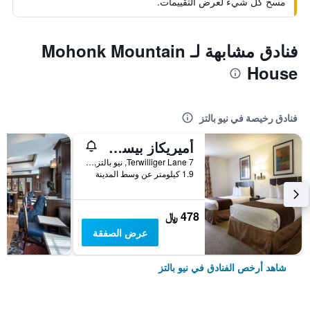
مسح كل شيء لعرض التقييمات.
فنادق مشابهة لـ Mohonk Mountain
House
فنادق رخيصة في نيو بالتز
أميريكاز بيست فاليو إن نيو بالتس
7 Terwilliger Lane, نيو بالتز, NY, الولايات المتحدة الأميريكية
1.9 كيلومتر عن وسط المدينة
478 ﷼
عرض الصفقة
شاهد أرخص الفنادق في نيو بالتز