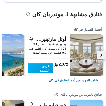
فنادق مشابهة لـ موندريان كان
أفضل الفنادق في كان
أوتل مارتينيز، إن ذي أنباوند كوليكشن باي حياة
5 نجوم
ممتاز 9.1
73 لا كرويسيت, كان, إقليم الألب البحري, فرنسا
0.0 كيلومتر عن وسط المدينة
2,372 ﷼
عرض
الصفقة
شاهد المزيد من أهم الفنادق في كان
فنادق بالقرب من موندريان كان
جيه دبليو ماريوت كان