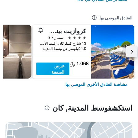
الفنادق الموصى بها
كروازيت بيتش هوتل كاني - إم جاليري كوليكشن
4 نجوم
ممتاز 8.7
13 شارع كندا, كان, إقليم الألب البحري, فرنسا
1.0 كيلومتر عن وسط المدينة
1,068 ﷼
عرض
الصفقة
مشاهدة الفنادق الأخرى الموصى بها
استكشفوسط المدينة, كان