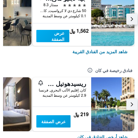
5 نجوم
ممتاز 8.3
50 شارع دي لا كرواسيت, كان, إقليم الألب البحري, فرنسا
0.1 كيلومتر عن وسط المدينة
1,562 ﷼
عرض
الصفقة
شاهد المزيد من الفنادق القريبة
فنادق رخيصة في كان
ريسيدهوتيل فيلا موباسانت
كان, إقليم الألب البحري, فرنسا
2.9 كيلومتر عن وسط المدينة
219 ﷼
عرض الصفقة
شاهد أرخص الفنادق في كان