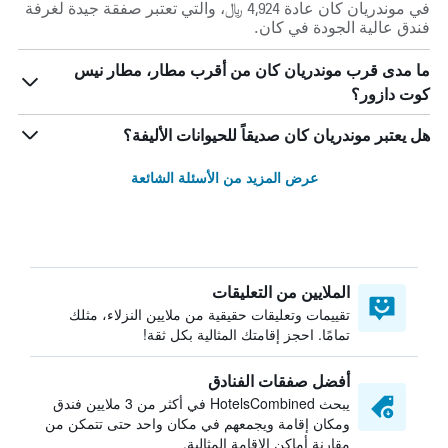
في موندريان كان عادة 4,924 ﷼، والتي تعتبر صفقة جيدة لغرفة
فندق عالية الجودة في كان.
ما مدى قرب موندريان كان من أقرب مطار، مطار نيس
كوت دازور؟
هل يعتبر موندريان كان صديقاً للحيوانات الأليفة؟
عرض المزيد من الأسئلة الشائعة
الملايين من التعليقات
تقييمات وتعليقات حقيقية من ملايين النزلاء، مثلك
تمامًا. احجز إقامتك المثالية بكل ثقة!
أفضل صفقات الفنادق
يبحث HotelsCombined في أكثر من 3 ملايين فندق
ومكان إقامة ويجمعهم في مكان واحد حتى تتمكن من
مقارنة أماكن الإقامة المثالية.