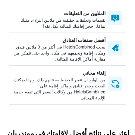
الملايين من التعليقات
تقييمات وتعليقات حقيقية من ملايين النزلاء، مثلك
تمامًا. احجز إقامتك المثالية بكل ثقة!
أفضل صفقات الفنادق
يبحث HotelsCombined في أكثر من 3 ملايين فندق
ومكان إقامة ويجمعهم في مكان واحد حتى تتمكن من
مقارنة أماكن الإقامة المثالية.
إلغاء مجاني
من الوارد أن تتغير الخطط — نتفهم ذلك. ولهذا يمكنك
البحث وحجز فنادق وأماكن إقامة على
HotelsCombined من وكالات السفر التي تقدم خدمة
الإلغاء المجاني
اعثر على نتائج أفضل لإقامتك في موندريان