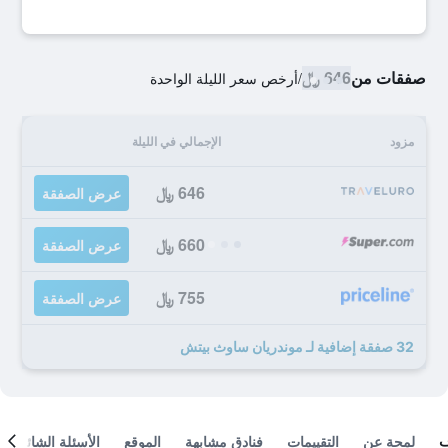
صفقات من
646 ﷼
/
أرخص سعر الليلة الواحدة
مزود
الإجمالي في الليلة
646 ﷼
عرض الصفقة
660 ﷼
عرض الصفقة
755 ﷼
عرض الصفقة
32 صفقة إضافية لـ موندريان ساوث بيتش
لمحة عن
التقييمات
فنادق مشابهة
الموقع
الأسئلة الشائعة