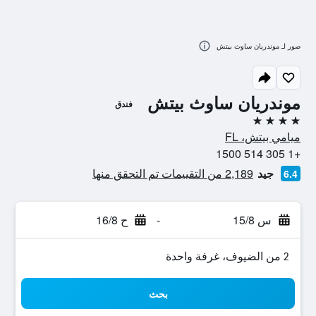
صور لـ موندريان ساوث بيتش
موندريان ساوث بيتش
فندق
4 نجوم
ميامي بيتش، FL
+1 305 514 1500
جيد
2,189 من التقييمات تم التحقق منها
6.4
س 15/8
-
ح 16/8
2 من الضيوف، غرفة واحدة
بحث