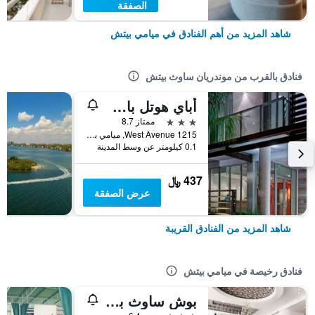
الصفقة
شاهد المزيد من أهم الفنادق في ميامي بيتش
فنادق بالقرب من موندريان ساوث بيتش
أباي هوتل باي إسكايب كوليكشن
3 نجوم
ممتاز 8.7
1215 West Avenue, ميامي بيتش, FL, الولايات المتحدة الأميريكية
0.1 كيلومتر عن وسط المدينة
437 ﷼
عرض الصفقة
شاهد المزيد من الفنادق القريبة
فنادق رخيصة في ميامي بيتش
بوش ساوث بيتش