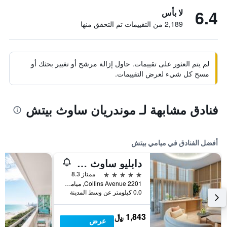
6.4
لا بأس
2,189 من التقييمات تم التحقق منها
لم يتم العثور على تقييمات. حاول إزالة مرشح أو تغيير بحثك أو
مسح كل شيء لعرض التقييمات.
فنادق مشابهة لـ موندريان ساوث بيتش
أفضل الفنادق في ميامي بيتش
دابليو ساوث بيتش
5 نجوم
ممتاز 8.3
2201 Collins Avenue, ميامي بيتش, FL, الولايات المتحدة الأميريكية
0.0 كيلومتر عن وسط المدينة
1,843 ﷼
عرض