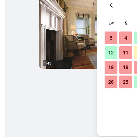
ج
س
5
4
12
11
1/43
آخر
19
18
26
25