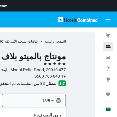
.com
رحلات طيران
الصفحة الرئيسية
الولايات المتحدة الأميريكية
963
فنادق
مونتاج بالميتو بلاف
سيارات
5 نجوم
حزم العروض
477 Mount Pelia Road, 29910, بلوفتون (ساوث كارولينا), كارولينا الجنوبية, الولايات المتحدة الأميريكية
+1 843 706 6500
استكشاف
ممتاز
83 من التقييمات تم التحقق منها
8.7
رحلات
خ 13/8
-
العَرَبِيَّة
2 من الضيوف، غرفة واحدة