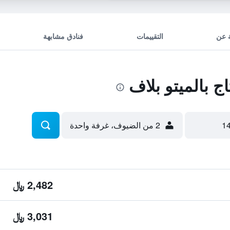
 عن
التقييمات
فنادق مشابهة
 بالميتو بلاف
2 من الضيوف، غرفة واحدة
2,482 ﷼
3,031 ﷼