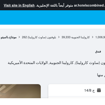
ar.hotelscombined
متوفر أيضاً باللغة الإنجليزية.
Visit site in English
1,006,
كارولينا الجنوبية
39,333
بلوفتون (ساوث كارولينا)
262
مونتاج بالميتو 
فندق
ج 14/8