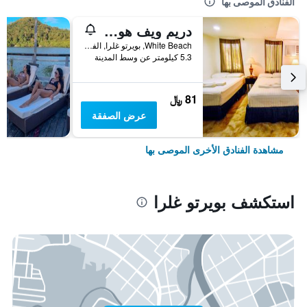
الفنادق الموصى بها
دريم ويف هوتل بورتو جاليرا
White Beach, بويرتو غلرا, الفلبين
5.3 كيلومتر عن وسط المدينة
81 ﷼
عرض الصفقة
مشاهدة الفنادق الأخرى الموصى بها
استكشف بويرتو غلرا