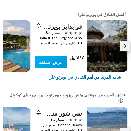
أفضل الفنادق في بويرتو غلرا
فرايدايز بويرتو جاليرا
4 نجوم
ممتاز 8.4
Boquete Island, Brgy. Sto Niño, بويرتو غلرا, الفلبين
0.0 كيلومتر عن وسط المدينة
377 ﷼
عرض الصفقة
شاهد المزيد من أهم الفنادق في بويرتو غلرا
فنادق بالقرب من مونتاني بيتش ريزورت بويرتو جاليرا بويرد باي كوكوتل
سي شور بيتش ريزورت
3 نجوم
ممتاز 8.0
Sabang Beach, بويرتو غلرا, الفلبين
0.0 كيلومتر عن وسط المدينة