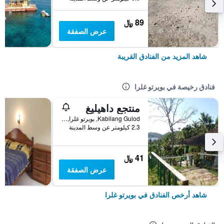
89 ﷼
عرض الصفقة
شاهد المزيد من الفنادق القريبة
فنادق رخيصة في بويرتو غلرا
منتجع داهيليغ
Kabilang Gulod, بويرتو غلرا, الفلبين
2.3 كيلومتر عن وسط المدينة
41 ﷼
عرض الصفقة
شاهد أرخص الفنادق في بويرتو غلرا